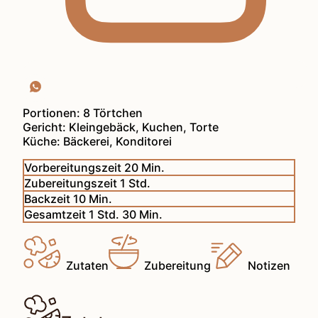
Portionen:
8
Törtchen
Gericht:
Kleingebäck, Kuchen, Torte
Küche:
Bäckerei, Konditorei
Minuten
Vorbereitungszeit
20
Min.
Stunde
Zubereitungszeit
1
Std.
Minuten
Backzeit
10
Min.
Stunde
Minuten
Gesamtzeit
1
Std.
30
Min.
Zutaten
Zubereitung
Notizen