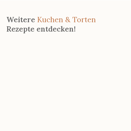
Weitere
Kuchen & Torten
Rezepte entdecken!
Rührkuchen Mit Obst Aus Der
Kastenform
Muttertagstorte Mit Erdbeeren