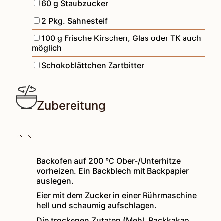
▢
60
g
Staubzucker
▢
2
Pkg.
Sahnesteif
▢
100
g
Frische Kirschen
,
Glas oder TK auch
möglich
▢
Schokoblättchen Zartbitter
Zubereitung
Backofen auf 200 °C Ober-/Unterhitze
vorheizen. Ein Backblech mit Backpapier
auslegen.
Eier mit dem Zucker in einer Rührmaschine
hell und schaumig aufschlagen.
Die trockenen Zutaten (Mehl, Backkakao,