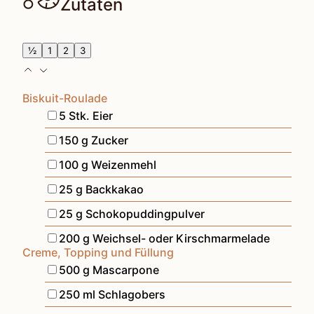
Zutaten
½
1
2
3
Biskuit-Roulade
▢
5
Stk.
Eier
▢
150
g
Zucker
▢
100
g
Weizenmehl
▢
25
g
Backkakao
▢
25
g
Schokopuddingpulver
▢
200
g
Weichsel- oder Kirschmarmelade
Creme, Topping und Füllung
▢
500
g
Mascarpone
▢
250
ml
Schlagobers