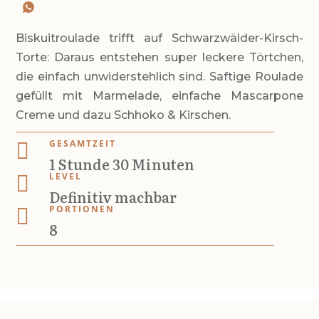
Biskuitroulade trifft auf Schwarzwälder-Kirsch-
Torte: Daraus entstehen super leckere Törtchen,
die einfach unwiderstehlich sind. Saftige Roulade
gefüllt mit Marmelade, einfache Mascarpone
Creme und dazu Schhoko & Kirschen.
GESAMTZEIT

S
M
1
Stunde
30
Minuten
t
i
LEVEL

Definitiv machbar
u
n
PORTIONEN

n
u
8
d
t
e
e
n