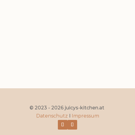
Kürbiskuchen Mit Cheesecake-Kern
Seite 1 von 9
1
2
3
4
5
...
»
Letzte »
© 2023 - 2026 juicys-kitchen.at
Datenschutz
I
Impressum