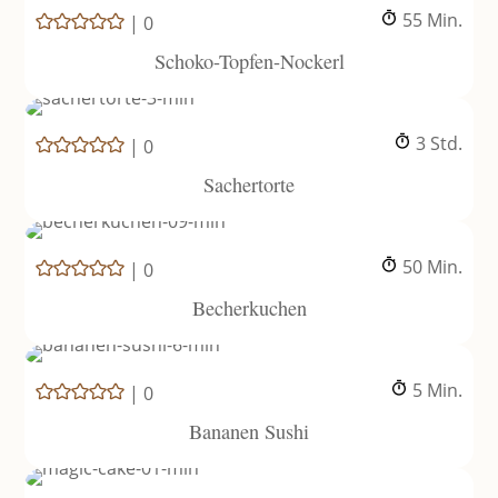
Minuten
55
Min.
|
0
Schoko-Topfen-Nockerl
Stunden
3
Std.
|
0
Sachertorte
Minuten
50
Min.
|
0
Becherkuchen
Minuten
5
Min.
|
0
Bananen Sushi