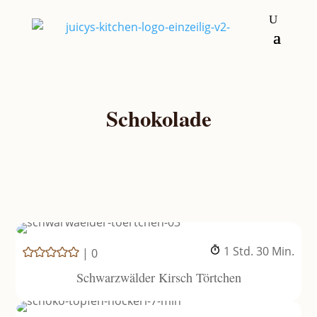
Schokolade
Stunde
Minuten
1
Std.
30
Min.
|
0
Schwarzwälder Kirsch Törtchen