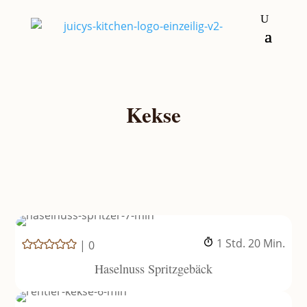
Kekse
Stunde
Minuten
1
Std.
20
Min.
|
0
Haselnuss Spritzgebäck