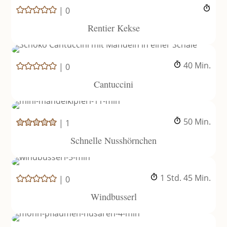
|
0
Rentier Kekse
Minuten
40
Min.
|
0
Cantuccini
Minuten
50
Min.
|
1
Schnelle Nusshörnchen
Stunde
Minuten
1
Std.
45
Min.
|
0
Windbusserl