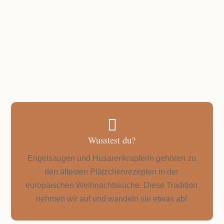
1 Stunde Ruhezeit und 7-10 Minuten Backzeit
pro Blech

Wusstest du?
Engelsaugen und Husarenkrapferln gehören zu
den ältesten Plätzchenrezepten in der
europäischen Weihnachtsküche. Diese Tradition
nehmen wir auf und wandeln sie etwas ab!