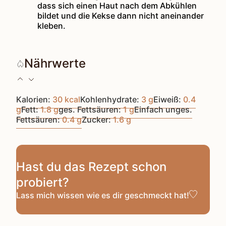
dass sich einen Haut nach dem Abkühlen
bildet und die Kekse dann nicht aneinander
kleben.
Nährwerte
Kalorien:
30
kcal
Kohlenhydrate:
3
g
Eiweiß:
0.4
g
Fett:
1.8
g
ges. Fettsäuren:
1
g
Einfach unges.
Fettsäuren:
0.4
g
Zucker:
1.6
g
Hast du das Rezept schon
probiert?
Lass mich wissen
wie es dir geschmeckt hat!