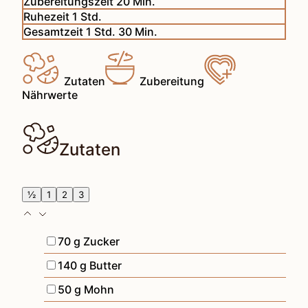
Minuten
Zubereitungszeit
20
Min.
Stunde
Ruhezeit
1
Std.
Stunde
Minuten
Gesamtzeit
1
Std.
30
Min.
Zutaten
Zubereitung
Nährwerte
Zutaten
½
1
2
3
▢
70
g
Zucker
▢
140
g
Butter
▢
50
g
Mohn