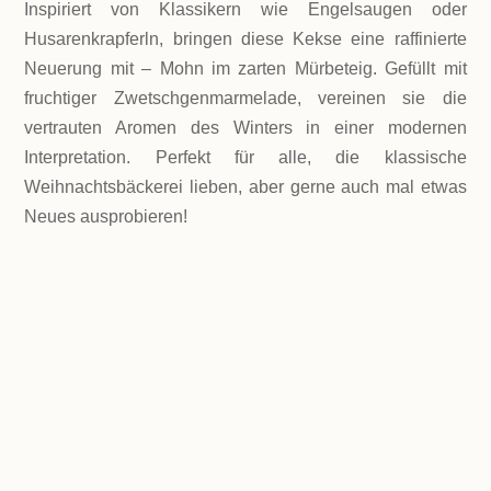
Inspiriert von Klassikern wie Engelsaugen oder
Husarenkrapferln, bringen diese Kekse eine raffinierte
Neuerung mit – Mohn im zarten Mürbeteig. Gefüllt mit
fruchtiger Zwetschgenmarmelade, vereinen sie die
vertrauten Aromen des Winters in einer modernen
Interpretation. Perfekt für alle, die klassische
Weihnachtsbäckerei lieben, aber gerne auch mal etwas
Neues ausprobieren!
LEVEL
super einfach und schnell
PORTIONEN
ca. 80 kleine Kekse
GESAMTZEIT