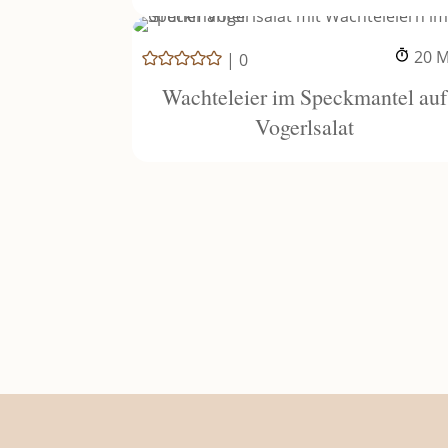
M
20
M
|
0
Wachteleier im Speckmantel auf
Vogerlsalat