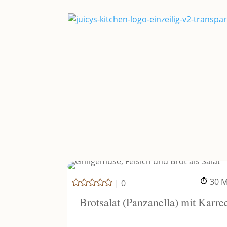
M
30
M
|
0
Brotsalat (Panzanella) mit Karre