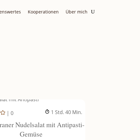
enswertes
Kooperationen
Über mich
Stunde
Minuten
1
Std.
40
Min.
|
0
raner Nudelsalat mit Antipasti-
Gemüse