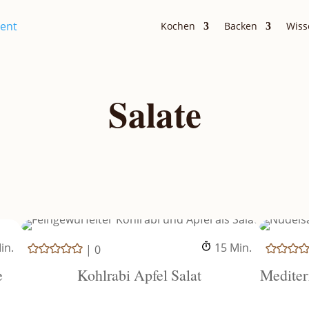
Kochen
Backen
Wiss
Salate
inuten
Minuten
in.
15
Min.
|
0
e
Kohlrabi Apfel Salat
Mediter