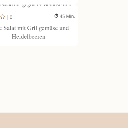
Minuten
45
Min.
|
0
e Salat mit Grillgemüse und
Heidelbeeren