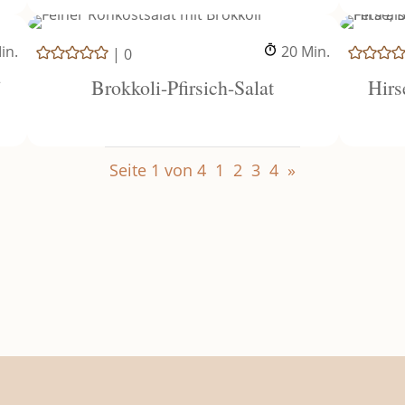
inuten
Minuten
in.
20
Min.
|
0
Brokkoli-Pfirsich-Salat
Hirs
Seite 1 von 4
1
2
3
4
»