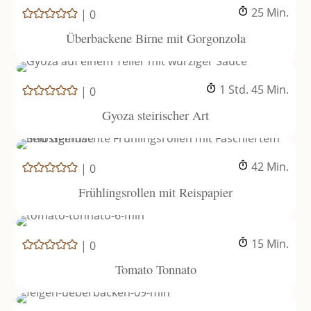
Minuten
25
Min.
|
0
Überbackene Birne mit Gorgonzola
Stunde
Minuten
1
Std.
45
Min.
|
0
Gyoza steirischer Art
Minuten
42
Min.
|
0
Frühlingsrollen mit Reispapier
Minuten
15
Min.
|
0
Tomato Tonnato