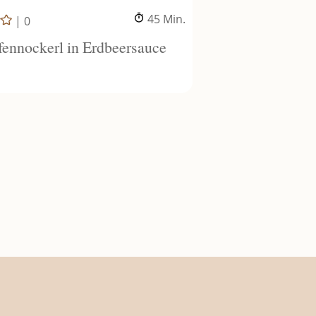
Minuten
45
Min.
|
0
fennockerl in Erdbeersauce