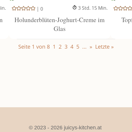
inuten
Stunden
Minuten
in.
3
Std.
15
Min.
|
0
n
Holunderblüten-Joghurt-Creme im
Top
Glas
Seite 1 von 8
1
2
3
4
5
...
»
Letzte »
© 2023 - 2026 juicys-kitchen.at