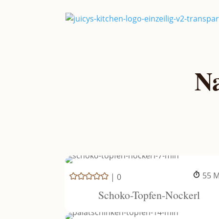
N
M
55
M
|
0
Schoko-Topfen-Nockerl