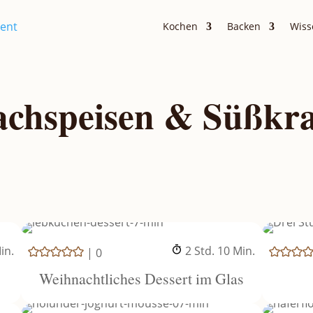
Kochen
Backen
Wiss
achspeisen & Süßkr
inuten
Stunden
Minuten
in.
2
Std.
10
Min.
|
0
Weihnachtliches Dessert im Glas