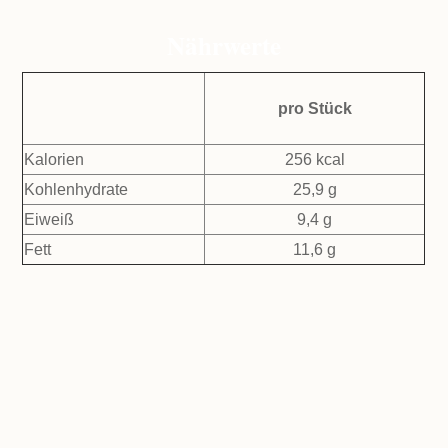
Nährwerte
pro Stück
Kalorien
256 kcal
Kohlenhydrate
25,9 g
Eiweiß
9,4 g
Fett
11,6 g