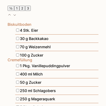
½
1
2
3
Biskuitboden
▢
4
Stk.
Eier
▢
30
g
Backkakao
▢
70
g
Weizenmehl
▢
100
g
Zucker
Cremefüllung
▢
1
Pkg.
Vanillepuddingpulver
▢
400
ml
Milch
▢
50
g
Zucker
▢
250
ml
Schlagobers
▢
250
g
Mageraquark