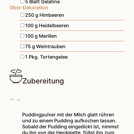
▢
5
Blatt
Gelatine
Obst-Dekoration
▢
250
g
Himbeeren
▢
100
g
Heidelbeeren
▢
100
g
Marillen
▢
75
g
Weintrauben
▢
1
Pkg.
Tortengelee
Zubereitung
Puddingpulver mit der Milch glatt rühren
und zu einem Pudding aufkochen lassen.
Sobald der Pudding eingedickt ist, nimmst
du ihn von der Herdplatte, füllst ihn zum