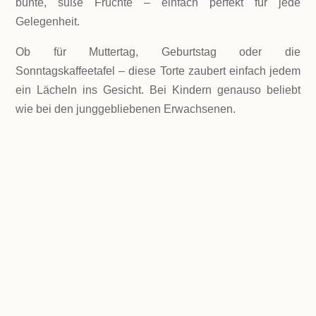
bunte, süße Früchte – einfach perfekt für jede
Gelegenheit.
Ob für Muttertag, Geburtstag oder die
Sonntagskaffeetafel – diese Torte zaubert einfach jedem
ein Lächeln ins Gesicht. Bei Kindern genauso beliebt
wie bei den junggebliebenen Erwachsenen.
LEVEL
mittel
PORTIONEN
ca. 30 Stück vom Blech - ganz einfach nach
Bedarf in größere oder kleinerer Stücke
schneiden.
GESAMTZEIT