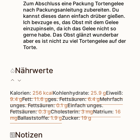
Zum Abschluss eine Packung Tortengelee
nach Packungsanleitung zubereiten. Du
kannst dieses dann einfach drüber gießen.
Ich bevzuge es, das Obst mit dem Gelee
einzupinseln, da ich das Gelee nicht so
gerne habe. Das Obst glänzt wunderbar
aber es ist nicht zu viel Tortengelee auf der
Torte.
Nährwerte
Kalorien:
256
kcal
Kohlenhydrate:
25.9
g
Eiweiß:
9.4
g
Fett:
11.6
g
ges. Fettsäuren:
6.4
g
Mehrfach
unges. Fettsäuren:
0.1
g
Einfach unges.
Fettsäuren:
0.3
g
Cholesterin:
3
mg
Natrium:
16
mg
Ballaststoffe:
1.9
g
Zucker:
19
g
Notizen