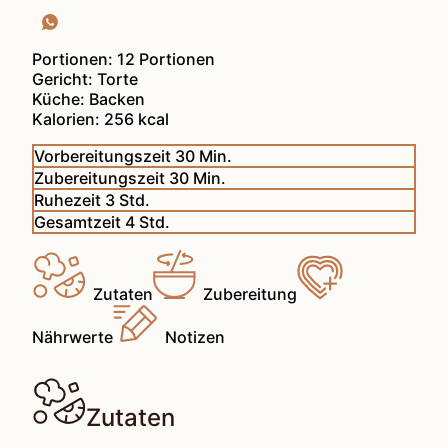
Portionen:
12
Portionen
Gericht:
Torte
Küche:
Backen
Kalorien:
256
kcal
Minuten
Vorbereitungszeit
30
Min.
Minuten
Zubereitungszeit
30
Min.
Stunden
Ruhezeit
3
Std.
Stunden
Gesamtzeit
4
Std.
Zutaten
Zubereitung
Nährwerte
Notizen
Zutaten