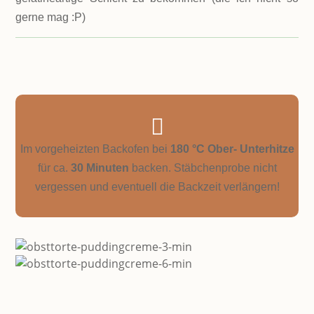
gerne mag :P)

Im vorgeheizten Backofen bei
180 °C Ober- Unterhitze
für ca.
30 Minuten
backen. Stäbchenprobe nicht
vergessen und eventuell die Backzeit verlängern!