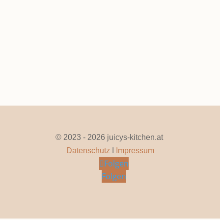
Seite 1 von 9
1
2
3
4
5
...
»
Letzte »
© 2023 - 2026 juicys-kitchen.at
Datenschutz
I
Impressum
Folgen
Folgen