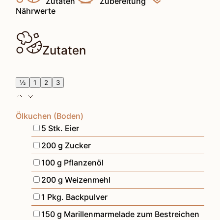
Zutaten
Zubereitung
Nährwerte
Zutaten
½
1
2
3
Ölkuchen (Boden)
▢
5
Stk.
Eier
▢
200
g
Zucker
▢
100
g
Pflanzenöl
▢
200
g
Weizenmehl
▢
1
Pkg.
Backpulver
▢
150
g
Marillenmarmelade zum Bestreichen