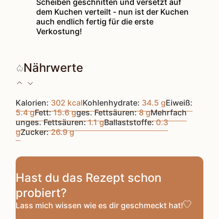
Scheiben geschnitten und versetzt auf
dem Kuchen verteilt - nun ist der Kuchen
auch endlich fertig für die erste
Verkostung!
Nährwerte
Kalorien:
302
kcal
Kohlenhydrate:
34.5
g
Eiweiß:
5.4
g
Fett:
15.6
g
ges. Fettsäuren:
8
g
Mehrfach
unges. Fettsäuren:
1.1
g
Ballaststoffe:
0.3
g
Zucker:
26.9
g
Hast du das Rezept schon
probiert?
Lass mich wissen
wie es dir geschmeckt hat!