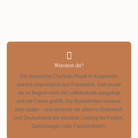
GESAMTZEIT
Mit allen Kühlphasen mind. 4 Stunden

Wusstest du?
Die klassische Charlotte Royal in Kuppeform
stammt ursprünglich aus Frankreich. Dort wurde
sie zu Beginn noch mit Löffelbiskuits ausgelegt
und mit Creme gefüllt. Die Biskuitrollen-Variante
kam später – und ist heute vor allem in Österreich
und Deutschland der absolute Liebling bei Festen,
Geburtstagen oder Familienfeiern.