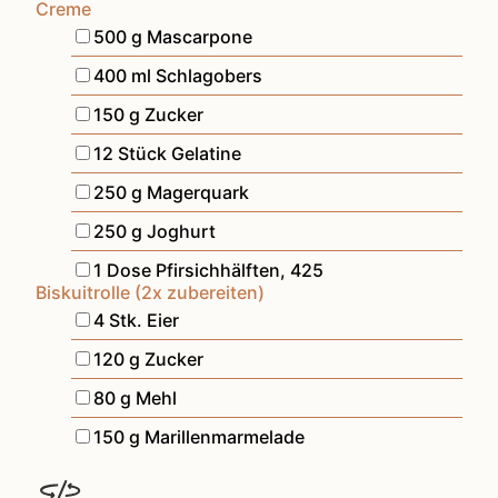
Creme
▢
500
g
Mascarpone
▢
400
ml
Schlagobers
▢
150
g
Zucker
▢
12
Stück
Gelatine
▢
250
g
Magerquark
▢
250
g
Joghurt
▢
1
Dose
Pfirsichhälften
,
425
Biskuitrolle (2x zubereiten)
▢
4
Stk.
Eier
▢
120
g
Zucker
▢
80
g
Mehl
▢
150
g
Marillenmarmelade