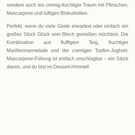
sondern auch ein cremig-fruchtiger Traum mit Pfirsichen,
Mascarpone und luftigen Biskuitrollen.
Perfekt, wenn du viele Gäste erwartest oder einfach ein
großes Stück Glück vom Blech genießen möchtest. Die
Kombination aus fluffigem Teig, fruchtiger
Marillenmarmelade und der cremigen Topfen-Joghurt-
Mascarpone-Füllung ist einfach unschlagbar – ein Stück
davon, und du bist im Dessert-Himmel!
LEVEL
Ich würde nicht sagen Königsklasse, aber es ist
nicht der einfachste Kuchen!
PORTIONEN
Ich habe das große Blech in 35 Stücke (5 x 7)
aufgeteilt.