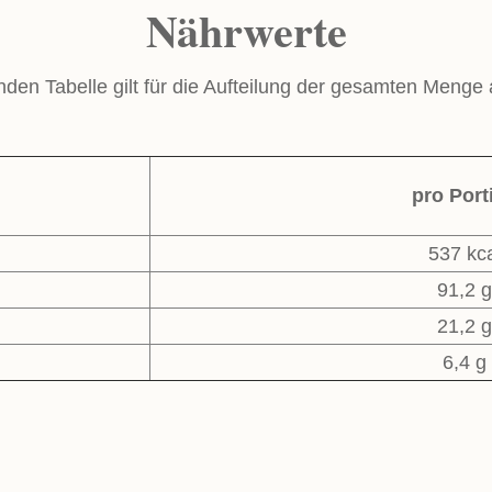
Nährwerte
enden Tabelle gilt für die Aufteilung der gesamten Menge
pro Port
537 kc
91,2 g
21,2 g
6,4 g