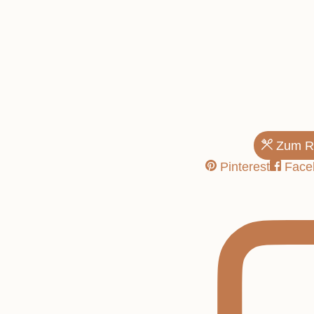
Pinker Part
Zum R
Pinterest
Face