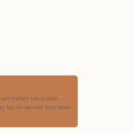
ptgericht - oder für 4-6
bt zum Färben von Nudeln,
 Bei zu viel roter Bete lieber
.