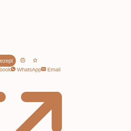
y-Hit:
ezept
book
WhatsApp
Email