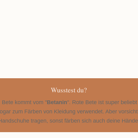
PORTIONEN
2 große Portionen als Hau
Portionen als Beilage
GESAMTZEIT
Unter 30 Minuten
Wusstest du?
en Bete kommt vom "
Betanin
". Rote Bete ist super belie
ogar zum Färben von Kleidung verwendet. Aber vorsichtig:
Handschuhe tragen, sonst färben sich auch deine Hände