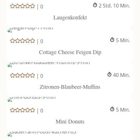
Stunden
Minuten
2
Std.
10
Min.
|
0
Laugenkonfekt
Minuten
5
Min.
|
0
Cottage Cheese Feigen Dip
Minuten
40
Min.
|
0
Zitronen-Blaubeer-Muffins
Minuten
5
Min.
|
0
Mini Donuts