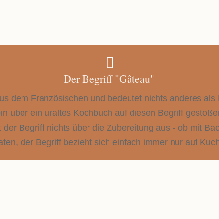

Der Begriff "Gâteau"
us dem Französischen und bedeutet nichts anderes als K
h bin über ein uraltes Kochbuch auf diesen Begriff gesto
der Begriff nichts über die Zubereitung aus - ob mit Ba
aten, der Begriff bezieht sich einfach immer nur auf Kuc