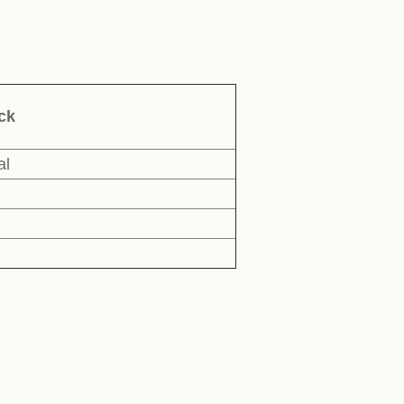
ck
al