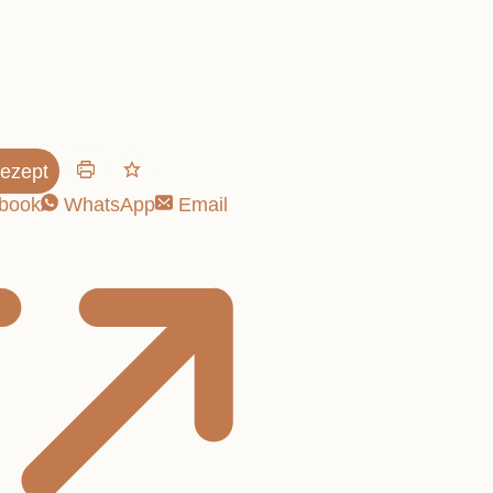
fekuchen!
ezept
book
WhatsApp
Email