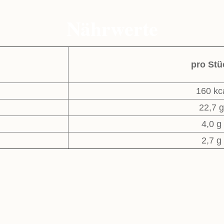
Nährwerte
pro Stü
160 kc
22,7 g
4,0 g
2,7 g