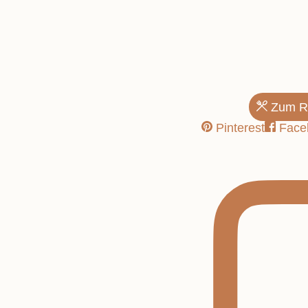
He
Zum R
Pinterest
Face