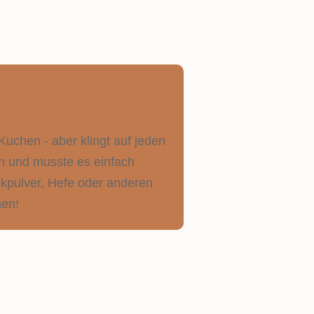
uchen - aber klingt auf jeden
ßen und musste es einfach
ckpulver, Hefe oder anderen
hen!