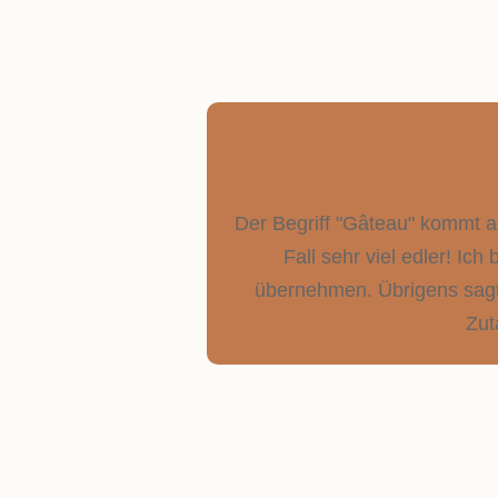
Der Begriff "Gâteau" kommt a
Fall sehr viel edler! Ic
übernehmen. Übrigens sagt 
Zut