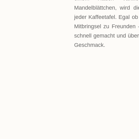
Mandelblättchen, wird d
jeder Kaffeetafel. Egal o
Mitbringsel zu Freunden 
schnell gemacht und über
Geschmack.
LEVEL
Einfach
PORTIONEN
8 Portionen
GESAMTZEIT
ca. 1,5 h