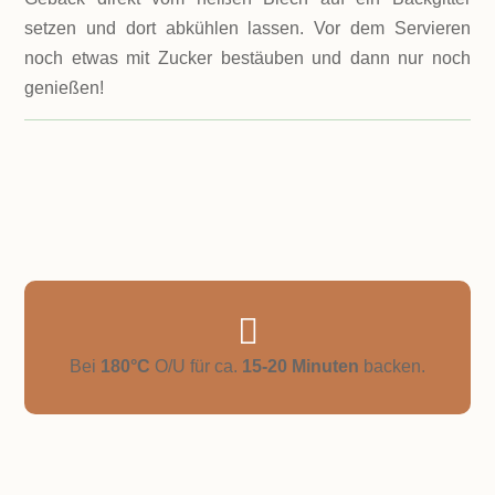
setzen und dort abkühlen lassen. Vor dem Servieren
noch etwas mit Zucker bestäuben und dann nur noch
genießen!

Bei
180°C
O/U für ca.
15-20 Minuten
backen.