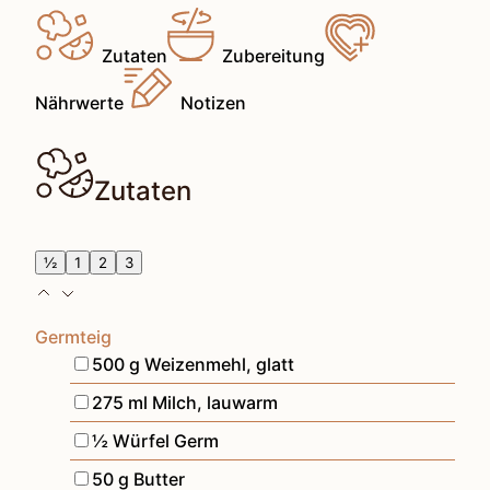
Zutaten
Zubereitung
Nährwerte
Notizen
Zutaten
½
1
2
3
Germteig
▢
500
g
Weizenmehl
,
glatt
▢
275
ml
Milch
,
lauwarm
▢
½
Würfel
Germ
▢
50
g
Butter