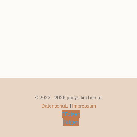
Schnelle Nusshörnchen
Juni 29, 2025
|
0 Kommentare
Seite 1 von 9
1
2
3
4
5
...
»
Letzte »
© 2023 - 2026 juicys-kitchen.at
Datenschutz
I
Impressum
Folgen
Folgen