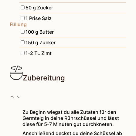
▢
50
g
Zucker
▢
1
Prise
Salz
Füllung
▢
100
g
Butter
▢
150
g
Zucker
▢
1-2
TL
Zimt
Zubereitung
Zu Beginn wiegst du alle Zutaten für den
Germteig in deine Rührschüssel und lässt
diese für 5-7 Minuten gut durchkneten.
Anschließend deckst du deine Schüssel ab