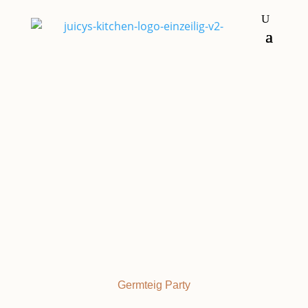
Kleingebäck, Muffins & Co
FRANZBRÖTCHEN
Germteig
Party