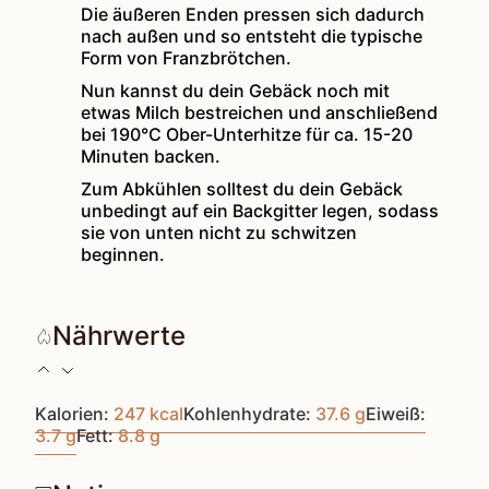
Die äußeren Enden pressen sich dadurch
nach außen und so entsteht die typische
Form von Franzbrötchen.
Nun kannst du dein Gebäck noch mit
etwas Milch bestreichen und anschließend
bei 190°C Ober-Unterhitze für ca. 15-20
Minuten backen.
Zum Abkühlen solltest du dein Gebäck
unbedingt auf ein Backgitter legen, sodass
sie von unten nicht zu schwitzen
beginnen.
Nährwerte
Kalorien:
247
kcal
Kohlenhydrate:
37.6
g
Eiweiß:
3.7
g
Fett:
8.8
g