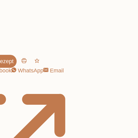
s Tiramisu
ezept
book
WhatsApp
Email