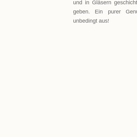
und in Gläsern geschicht
geben. Ein purer Gen
unbedingt aus!
LEVEL
super einfach
PORTIONEN
ca. 10 Gläser
GESAMTZEIT
ca. 20 Minuten für die Z
Stunden Kühlzeit solltes