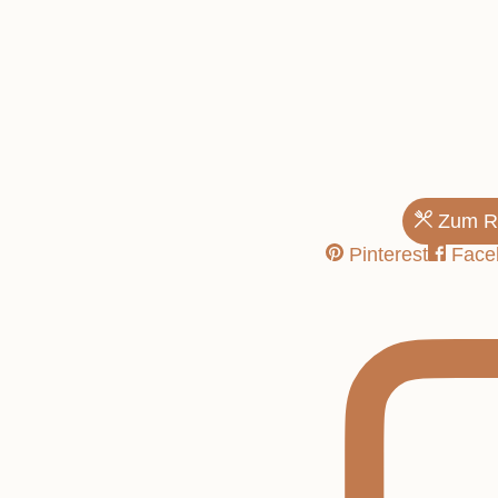
Herbstliche
Zum R
Pinterest
Face