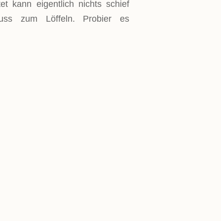
et kann eigentlich nichts schief
uss zum Löffeln. Probier es
ubereitung und mindestens 2
t du bedenken