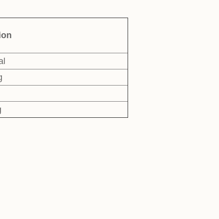
ion
al
g
g