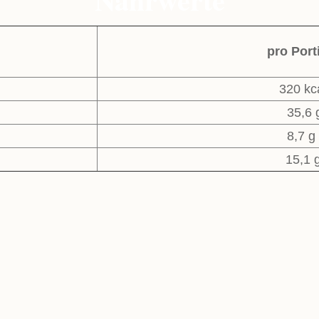
pro Port
320 kc
35,6 
8,7 g
15,1 