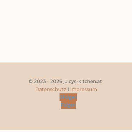
Seite 1 von 9
1
2
3
4
5
...
»
Letzte »
© 2023 - 2026 juicys-kitchen.at
Datenschutz
I
Impressum
Folgen
Folgen