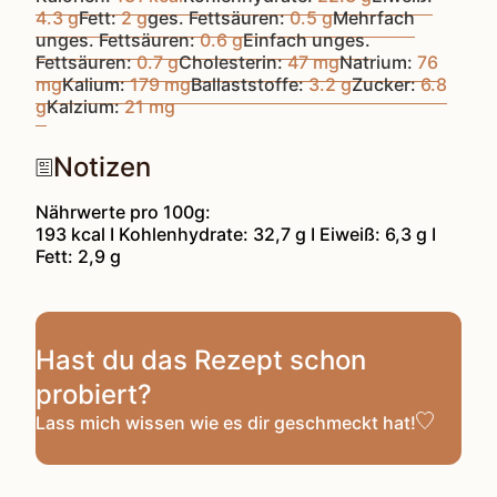
4.3
g
Fett:
2
g
ges. Fettsäuren:
0.5
g
Mehrfach
unges. Fettsäuren:
0.6
g
Einfach unges.
Fettsäuren:
0.7
g
Cholesterin:
47
mg
Natrium:
76
mg
Kalium:
179
mg
Ballaststoffe:
3.2
g
Zucker:
6.8
g
Kalzium:
21
mg
Notizen
Nährwerte pro 100g:
193 kcal I Kohlenhydrate: 32,7 g I Eiweiß: 6,3 g I
Fett: 2,9 g
Hast du das Rezept schon
probiert?
Lass mich wissen
wie es dir geschmeckt hat!