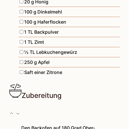
▢
20
g
Honig
▢
100
g
Dinkelmehl
▢
100
g
Haferflocken
▢
1
TL
Backpulver
▢
1
TL
Zimt
▢
½
TL
Lebkuchengewürz
▢
250
g
Apfel
▢
Saft einer Zitrone
Zubereitung
Den Backofen auf 180 Grad Ober-