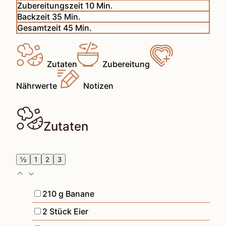
Minuten
Zubereitungszeit
10
Min.
Minuten
Backzeit
35
Min.
Minuten
Gesamtzeit
45
Min.
Zutaten
Zubereitung
Nährwerte
Notizen
Zutaten
½
1
2
3
▢
210
g
Banane
▢
2
Stück
Eier