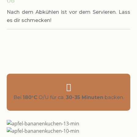
06
Nach dem Abkühlen ist vor dem Servieren. Lass
es dir schmecken!

Bei
180°C
O/U für ca.
30-35 Minuten
backen.