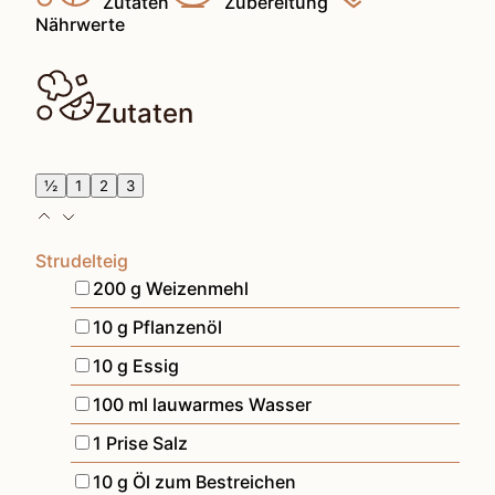
Zutaten
Zubereitung
Nährwerte
Zutaten
½
1
2
3
Strudelteig
▢
200
g
Weizenmehl
▢
10
g
Pflanzenöl
▢
10
g
Essig
▢
100
ml
lauwarmes Wasser
▢
1
Prise
Salz
▢
10
g
Öl zum Bestreichen