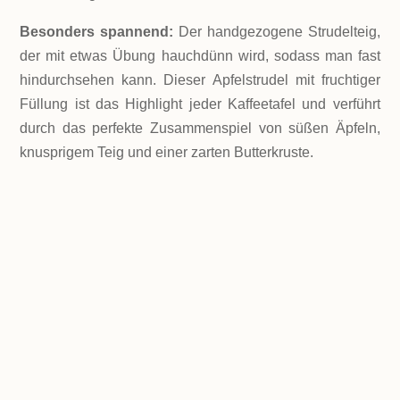
Besonders spannend:
Der handgezogene Strudelteig,
der mit etwas Übung hauchdünn wird, sodass man fast
hindurchsehen kann. Dieser Apfelstrudel mit fruchtiger
Füllung ist das Highlight jeder Kaffeetafel und verführt
durch das perfekte Zusammenspiel von süßen Äpfeln,
knusprigem Teig und einer zarten Butterkruste.
LEVEL
Übung macht den Meister 🙂
PORTIONEN
2 Strudel zu je 6 Stücken
GESAMTZEIT