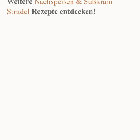
Weitere
Nachspeisen & Süßkram
Rezepte entdecken!
Strudel
Schoko-Topfen-Nockerl
Dez. 24, 2025
|
0 Kommentare
Weihnachtliches Dessert Im Glas
Dez. 14, 2025
|
0 Kommentare