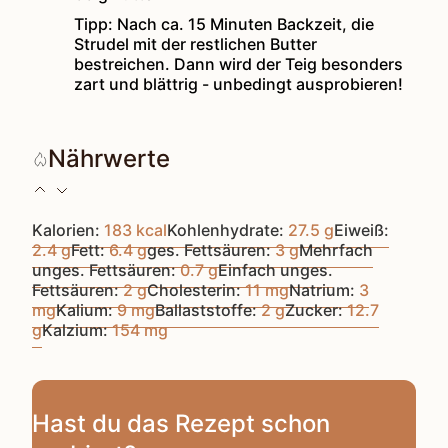
Tipp: Nach ca. 15 Minuten Backzeit, die
Strudel mit der restlichen Butter
bestreichen. Dann wird der Teig besonders
zart und blättrig - unbedingt ausprobieren!
Nährwerte
Kalorien:
183
kcal
Kohlenhydrate:
27.5
g
Eiweiß:
2.4
g
Fett:
6.4
g
ges. Fettsäuren:
3
g
Mehrfach
unges. Fettsäuren:
0.7
g
Einfach unges.
Fettsäuren:
2
g
Cholesterin:
11
mg
Natrium:
3
mg
Kalium:
9
mg
Ballaststoffe:
2
g
Zucker:
12.7
g
Kalzium:
154
mg
Hast du das Rezept schon