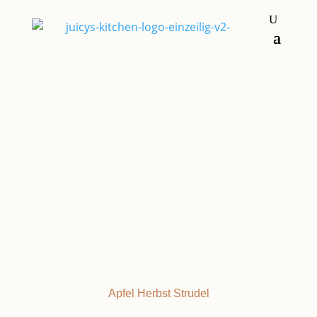
Nachspeisen & Süßkram
Strudel
APFELSTRUDEL
Apfel
Herbst
Strudel