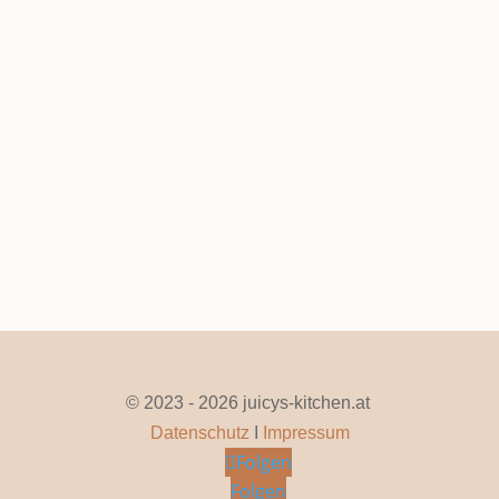
Zwetschgenknödel
Okt. 28, 2025
|
0 Kommentare
Seite 1 von 16
1
2
3
4
5
...
10
...
»
Letzte »
© 2023 - 2026 juicys-kitchen.at
Datenschutz
I
Impressum
Folgen
Folgen