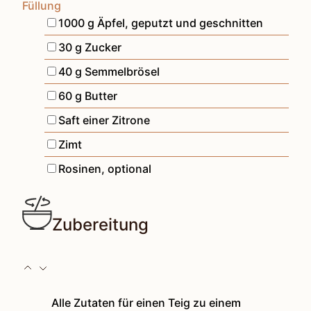
Füllung
▢
1000
g
Äpfel
,
geputzt und geschnitten
▢
30
g
Zucker
▢
40
g
Semmelbrösel
▢
60
g
Butter
▢
Saft einer Zitrone
▢
Zimt
▢
Rosinen
,
optional
Zubereitung
Alle Zutaten für einen Teig zu einem