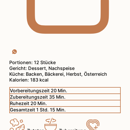
Portionen:
12
Stücke
Gericht:
Dessert, Nachspeise
Küche:
Backen, Bäckerei, Herbst, Österreich
Kalorien:
183
kcal
Minuten
Vorbereitungszeit
20
Min.
Minuten
Zubereitungszeit
35
Min.
Minuten
Ruhezeit
20
Min.
Stunde
Minuten
Gesamtzeit
1
Std.
15
Min.