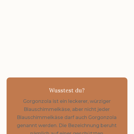
2 Portionen
GESAMTZEIT
Unter 30 Minuten
Wusstest du?
Gorgonzola ist ein leckerer, würziger
Blauschimmelkäse, aber nicht jeder
Blauschimmelkäse darf auch Gorgonzola
genannt werden. Die Bezeichnung beruht
nämlich auf einer geschützten