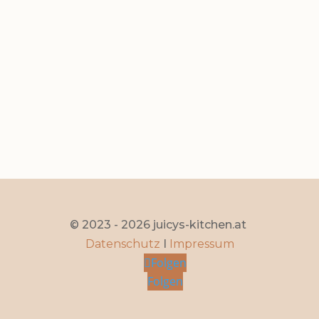
Gyoza Steirischer Art
Feb. 3, 2026
|
0 Kommentare
Seite 1 von 11
1
2
3
4
5
...
10
...
»
Letzte »
© 2023 - 2026 juicys-kitchen.at
Datenschutz
I
Impressum
Folgen
Folgen