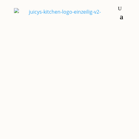
Fingerfood und Snacks
Vorspeisen
GORGONZOLA