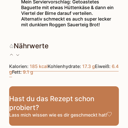
Mein Serviervorschlag: Getoastetes
Baguette mit etwas Hüttenkäse & dann ein
Viertel der Birne darauf verteilen.
Alternativ schmeckt es auch super lecker
mit dunklem Roggen Sauerteig Brot!
Nährwerte
Kalorien:
185
kcal
Kohlenhydrate:
17.3
g
Eiweiß:
6.4
g
Fett:
9.1
g
Hast du das Rezept schon
probiert?
Lass mich wissen
wie es dir geschmeckt hat!