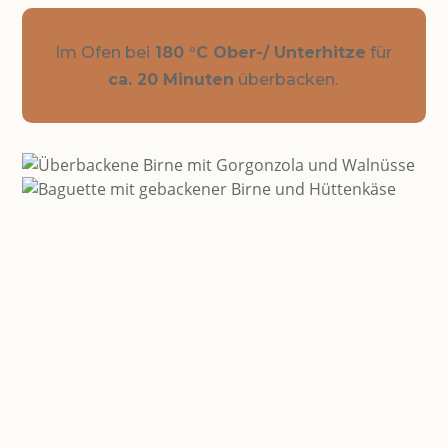
Im Ofen bei
180 °C Ober-/ Unterhitze
für
ca. 20 Minuten
überbacken.