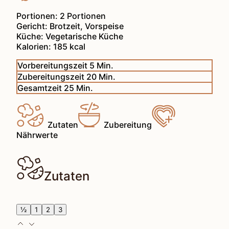
Portionen:
2
Portionen
Gericht:
Brotzeit, Vorspeise
Küche:
Vegetarische Küche
Kalorien:
185
kcal
Minuten
Vorbereitungszeit
5
Min.
Minuten
Zubereitungszeit
20
Min.
Minuten
Gesamtzeit
25
Min.
Zutaten
Zubereitung
Nährwerte
Zutaten
½
1
2
3