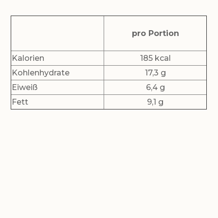
pro Portion
Kalorien
185 kcal
Kohlenhydrate
17,3 g
Eiweiß
6,4 g
Fett
9,1 g