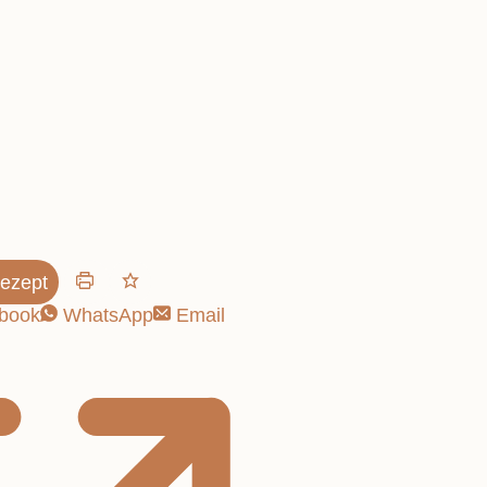
f in zwei
ezept
book
WhatsApp
Email