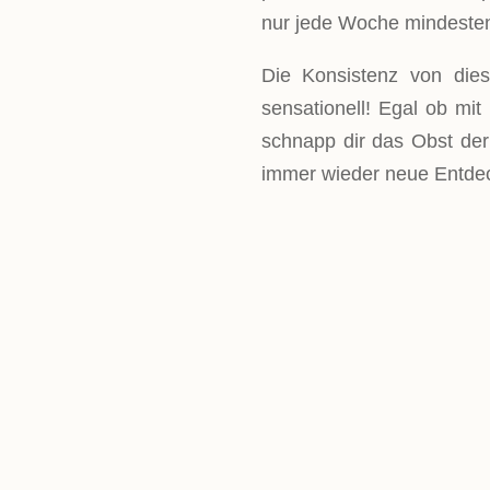
nur jede Woche mindesten
Die Konsistenz von diese
sensationell! Egal ob mit
schnapp dir das Obst der
immer wieder neue Entdec
LEVEL
Einfach
PORTIONEN
1 Portion
GESAMTZEIT
ca. 45 Minuten