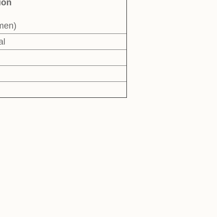
ion
umen)
al