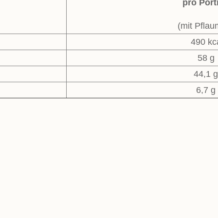
pro Port
(mit Pfla
490 kc
58 g
44,1 g
6,7 g