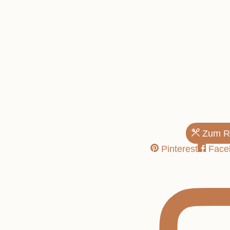
Topfenauflau
Varianten
Zum R
Pinterest
Face