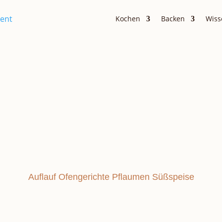
Kochen
Backen
Wiss
Hauptgerichte
Nachspeisen & Süßkram
FEN-GRIESS
Auflauf
Ofengerichte
Pflaumen
Süßspeise