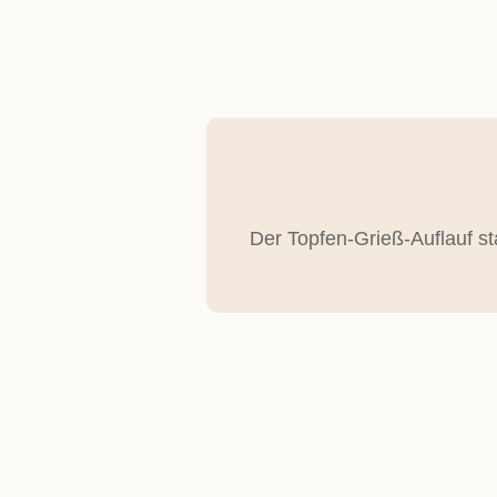
Der Topfen-Grieß-Auflauf st
ZUTATEN!