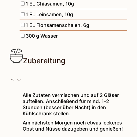
▢
1
EL
Chiasamen
,
10g
▢
1
EL
Leinsamen
,
10g
▢
1
EL
Flohsamenschalen
,
6g
▢
300
g
Wasser
Zubereitung
Alle Zutaten vermischen und auf 2 Gläser
aufteilen. Anschließend für mind. 1-2
Stunden (besser über Nacht) in den
Kühlschrank stellen.
Am nächsten Morgen noch etwas leckeres
Obst und Nüsse dazugeben und genießen!