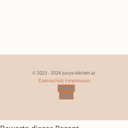
Seite 1 von 14
1
2
3
4
5
...
10
...
»
Letzte »
© 2023 - 2026 juicys-kitchen.at
Datenschutz
I
Impressum
Folgen
Folgen