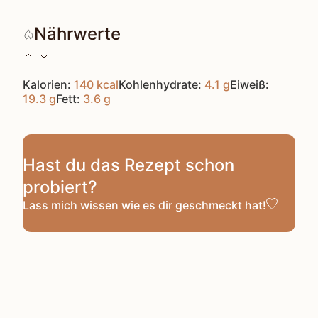
Nährwerte
Kalorien:
140
kcal
Kohlenhydrate:
4.1
g
Eiweiß:
19.3
g
Fett:
3.6
g
Hast du das Rezept schon
probiert?
Lass mich wissen
wie es dir geschmeckt hat!