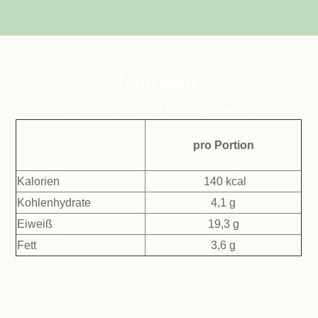
Nährwerte
(ohne Zugabe von Süßungsmitteln)
pro Portion
Kalorien
140 kcal
Kohlenhydrate
4,1 g
Eiweiß
19,3 g
Fett
3,6 g