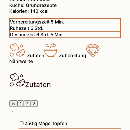
Küche:
Grundrezepte
Kalorien:
140
kcal
Minuten
Vorbereitungszeit
5
Min.
Stunden
Ruhezeit
6
Std.
Stunden
Minuten
Gesamtzeit
6
Std.
5
Min.
Zutaten
Zubereitung
Nährwerte
Zutaten
½
1
2
3
▢
250
g
Magertopfen