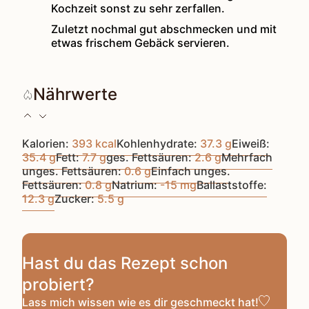
Kochzeit sonst zu sehr zerfallen.
Zuletzt nochmal gut abschmecken und mit
etwas frischem Gebäck servieren.
Nährwerte
Kalorien:
393
kcal
Kohlenhydrate:
37.3
g
Eiweiß:
35.4
g
Fett:
7.7
g
ges. Fettsäuren:
2.6
g
Mehrfach
unges. Fettsäuren:
0.6
g
Einfach unges.
Fettsäuren:
0.8
g
Natrium:
-15
mg
Ballaststoffe:
12.3
g
Zucker:
5.5
g
Hast du das Rezept schon
probiert?
Lass mich wissen
wie es dir geschmeckt hat!