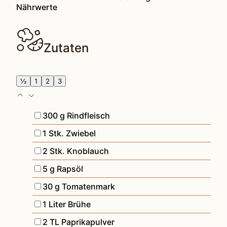
Nährwerte
Zutaten
½
1
2
3
▢
300
g
Rindfleisch
▢
1
Stk.
Zwiebel
▢
2
Stk.
Knoblauch
▢
5
g
Rapsöl
▢
30
g
Tomatenmark
▢
1
Liter
Brühe
▢
2
TL
Paprikapulver