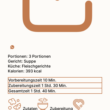
Portionen:
3
Portionen
Gericht:
Suppe
Küche:
Fleischgerichte
Kalorien:
393
kcal
Minuten
Vorbereitungszeit
10
Min.
Stunde
Minuten
Zubereitungszeit
1
Std.
30
Min.
Stunde
Minuten
Gesamtzeit
1
Std.
40
Min.
Zutaten
Zubereitung