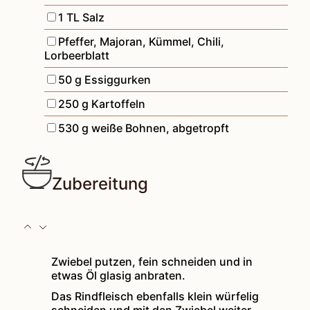
▢
1
TL
Salz
▢
Pfeffer, Majoran, Kümmel, Chili,
Lorbeerblatt
▢
50
g
Essiggurken
▢
250
g
Kartoffeln
▢
530
g
weiße Bohnen
,
abgetropft
Zubereitung
Zwiebel putzen, fein schneiden und in
etwas Öl glasig anbraten.
Das Rindfleisch ebenfalls klein würfelig