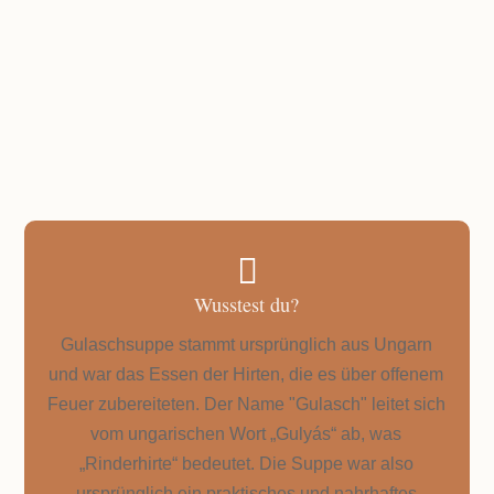
GESAMTZEIT
gute 1,5 Stunden solltest du dir Zeit nehmen

Wusstest du?
Gulaschsuppe stammt ursprünglich aus Ungarn
und war das Essen der Hirten, die es über offenem
Feuer zubereiteten. Der Name "Gulasch" leitet sich
vom ungarischen Wort „Gulyás“ ab, was
„Rinderhirte“ bedeutet. Die Suppe war also
ursprünglich ein praktisches und nahrhaftes