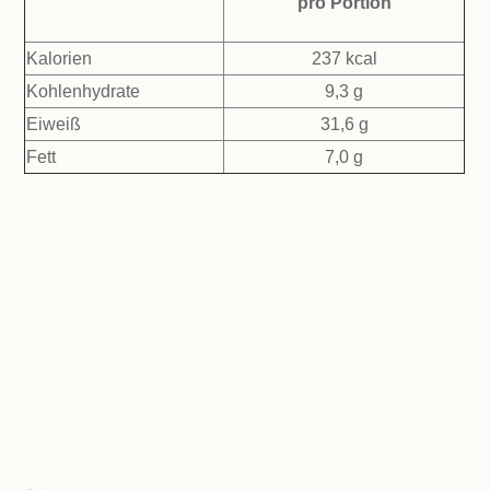
pro Portion
Kalorien
237 kcal
Kohlenhydrate
9,3 g
Eiweiß
31,6 g
Fett
7,0 g