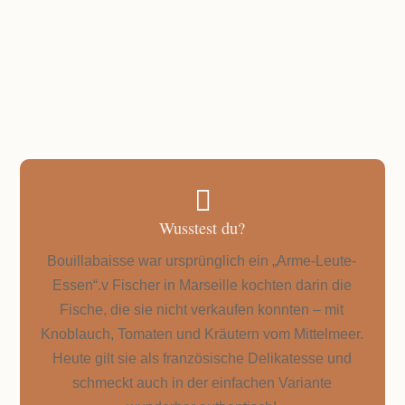
Fertig in 40 Minuten

Wusstest du?
Bouillabaisse war ursprünglich ein „Arme-Leute-
Essen“.v Fischer in Marseille kochten darin die
Fische, die sie nicht verkaufen konnten – mit
Knoblauch, Tomaten und Kräutern vom Mittelmeer.
Heute gilt sie als französische Delikatesse und
schmeckt auch in der einfachen Variante