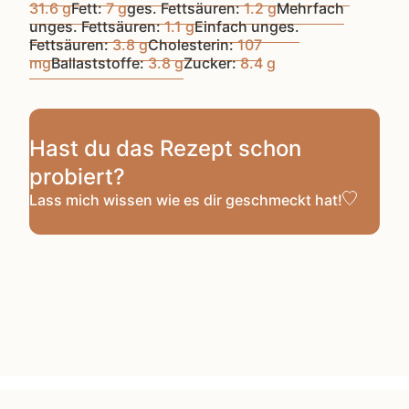
31.6
g
Fett:
7
g
ges. Fettsäuren:
1.2
g
Mehrfach
unges. Fettsäuren:
1.1
g
Einfach unges.
Fettsäuren:
3.8
g
Cholesterin:
107
mg
Ballaststoffe:
3.8
g
Zucker:
8.4
g
Hast du das Rezept schon
probiert?
Lass mich wissen
wie es dir geschmeckt hat!