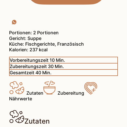
Portionen:
2
Portionen
Gericht:
Suppe
Küche:
Fischgerichte, Französisch
Kalorien:
237
kcal
Minuten
Vorbereitungszeit
10
Min.
Minuten
Zubereitungszeit
30
Min.
Minuten
Gesamtzeit
40
Min.
Zutaten
Zubereitung
Nährwerte
Zutaten