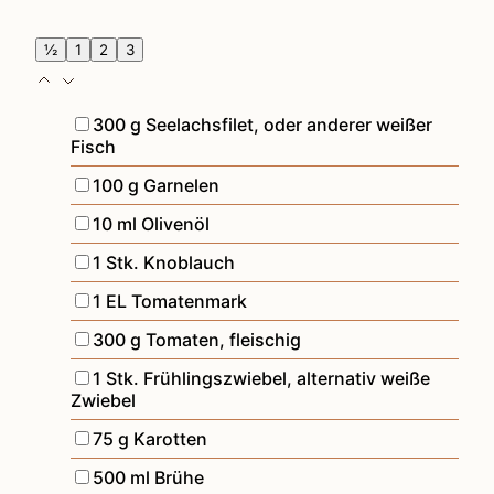
½
1
2
3
▢
300
g
Seelachsfilet
,
oder anderer weißer
Fisch
▢
100
g
Garnelen
▢
10
ml
Olivenöl
▢
1
Stk.
Knoblauch
▢
1
EL
Tomatenmark
▢
300
g
Tomaten, fleischig
▢
1
Stk.
Frühlingszwiebel
,
alternativ weiße
Zwiebel
▢
75
g
Karotten
▢
500
ml
Brühe