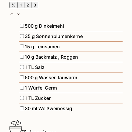
½
1
2
3
▢
500
g
Dinkelmehl
▢
35
g
Sonnenblumenkerne
▢
15
g
Leinsamen
▢
10
g
Backmalz
,
Roggen
▢
1
TL
Salz
▢
500
g
Wasser, lauwarm
▢
1
Würfel
Germ
▢
1
TL
Zucker
▢
30
ml
Weißweinessig