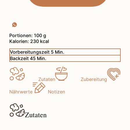
Portionen:
100
g
Kalorien:
230
kcal
Minuten
Vorbereitungszeit
5
Min.
Minuten
Backzeit
45
Min.
Zutaten
Zubereitung
Nährwerte
Notizen
Zutaten