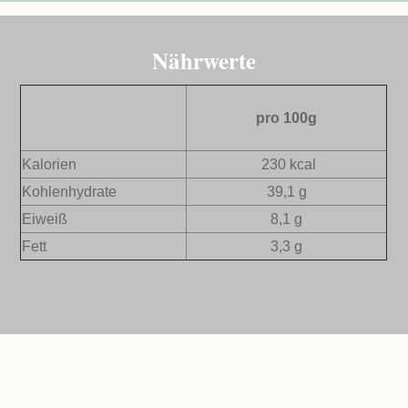
Nährwerte
pro 100g
Kalorien
230 kcal
Kohlenhydrate
39,1 g
Eiweiß
8,1 g
Fett
3,3 g