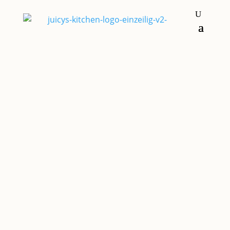
Brot und Brötchen
OHNE
KNETEN, OHNE
GEHZEIT