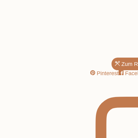
vollwertig &
Zum R
Pinterest
Face