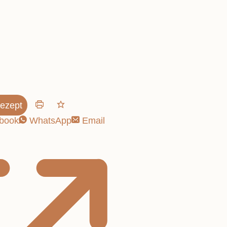
 lecker
ezept
book
WhatsApp
Email