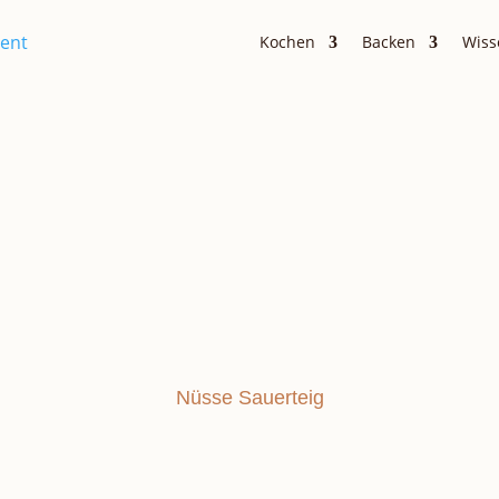
Kochen
Backen
Wiss
Brot und Brötchen
FINNENBROT
Nüsse
Sauerteig