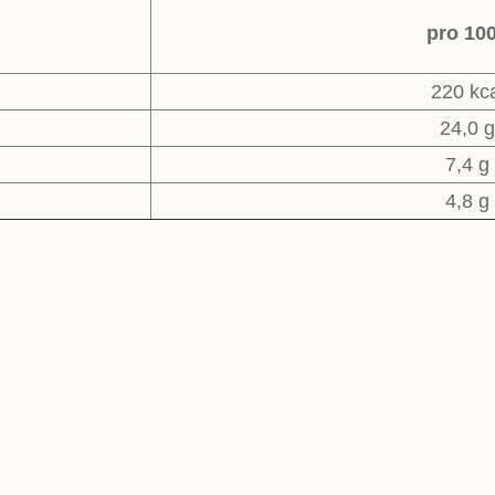
pro 10
220 kc
24,0 g
7,4 g
4,8 g