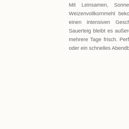
Mit Leinsamen, Sonn
Weizenvollkornmehl bek
einen intensiven Ges
Sauerteig bleibt es außer
mehrere Tage frisch. Perf
oder ein schnelles Abendb
LEVEL
mittel
PORTIONEN
1 Kastenform
GESAMTZEIT
Backzeit ca. 40 Minuten