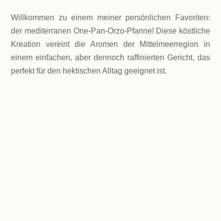
Willkommen zu einem meiner persönlichen Favoriten:
der mediterranen One-Pan-Orzo-Pfanne! Diese köstliche
Kreation vereint die Aromen der Mittelmeerregion in
einem einfachen, aber dennoch raffinierten Gericht, das
perfekt für den hektischen Alltag geeignet ist.
LEVEL
Einfach
PORTIONEN
2 Portionen
GESAMTZEIT
20 Minuten