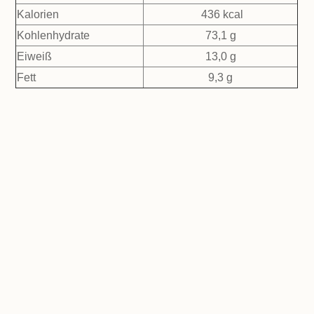
Kalorien
436 kcal
Kohlenhydrate
73,1 g
Eiweiß
13,0 g
Fett
9,3 g
Pfanne!