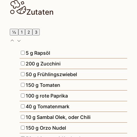
Zutaten
½
1
2
3
▢
5
g
Rapsöl
▢
200
g
Zucchini
▢
50
g
Frühlingszwiebel
▢
150
g
Tomaten
▢
100
g
rote Paprika
▢
40
g
Tomatenmark
▢
10
g
Sambal Olek
,
oder Chili
▢
150
g
Orzo Nudel