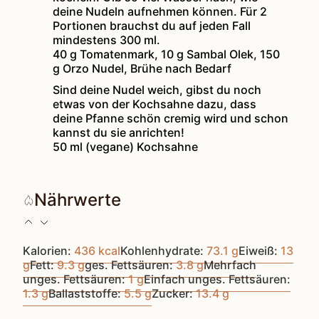
deine Nudeln aufnehmen können. Für 2
Portionen brauchst du auf jeden Fall
mindestens 300 ml.
40 g Tomatenmark,
10 g Sambal Olek,
150
g Orzo Nudel,
Brühe nach Bedarf
Sind deine Nudel weich, gibst du noch
etwas von der Kochsahne dazu, dass
deine Pfanne schön cremig wird und schon
kannst du sie anrichten!
50 ml (vegane) Kochsahne
Nährwerte
Kalorien:
436
kcal
Kohlenhydrate:
73.1
g
Eiweiß:
13
g
Fett:
9.3
g
ges. Fettsäuren:
3.8
g
Mehrfach
unges. Fettsäuren:
1
g
Einfach unges. Fettsäuren:
1.3
g
Ballaststoffe:
5.5
g
Zucker:
13.4
g