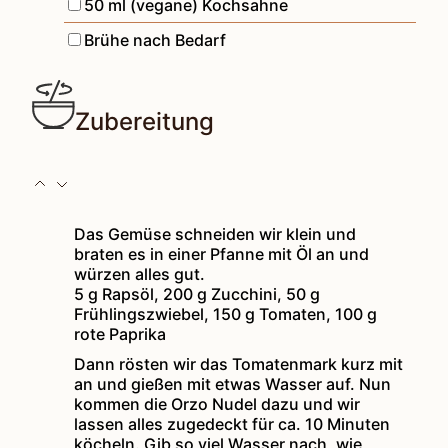
▢
50
ml
(vegane) Kochsahne
▢
Brühe nach Bedarf
Zubereitung
Das Gemüse schneiden wir klein und
braten es in einer Pfanne mit Öl an und
würzen alles gut.
5 g Rapsöl,
200 g Zucchini,
50 g
Frühlingszwiebel,
150 g Tomaten,
100 g
rote Paprika
Dann rösten wir das Tomatenmark kurz mit
an und gießen mit etwas Wasser auf. Nun
kommen die Orzo Nudel dazu und wir
lassen alles zugedeckt für ca. 10 Minuten
köcheln. Gib so viel Wasser nach, wie