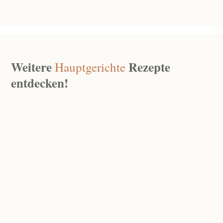
Weitere
Rezepte
Hauptgerichte
entdecken!
Überbackene Marillenpalatschinken
Aug. 7, 2026
|
0 Kommentare
Crispy Auberginen Toast