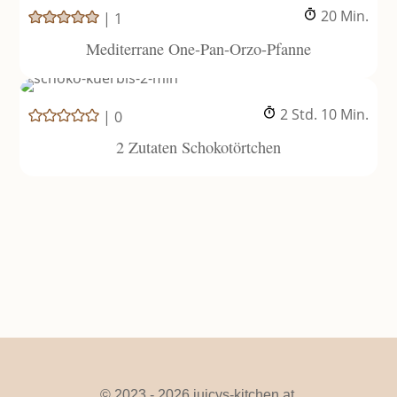
Minuten
20
Min.
|
1
Mediterrane One-Pan-Orzo-Pfanne
Stunden
Minuten
2
Std.
10
Min.
|
0
2 Zutaten Schokotörtchen
© 2023 - 2026 juicys-kitchen.at