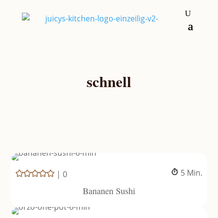
schnell
Minuten
5
Min.
|
0
Bananen Sushi