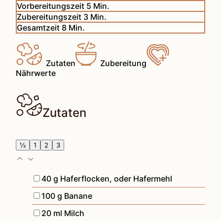
Minuten
Vorbereitungszeit
5
Min.
Minuten
Zubereitungszeit
3
Min.
Minuten
Gesamtzeit
8
Min.
Zutaten
Zubereitung
Nährwerte
Zutaten
½
1
2
3
▢
40
g
Haferflocken
,
oder Hafermehl
▢
100
g
Banane
▢
20
ml
Milch