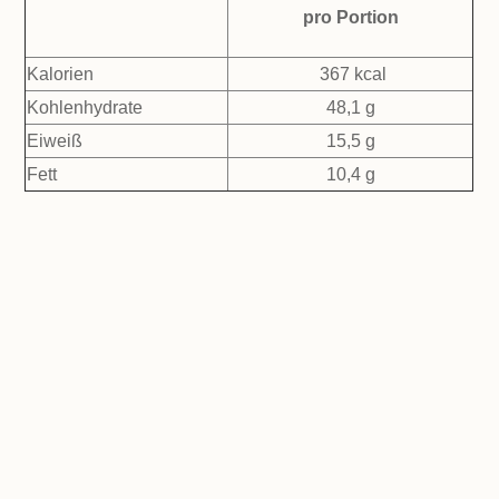
pro Portion
Kalorien
367 kcal
Kohlenhydrate
48,1 g
Eiweiß
15,5 g
Fett
10,4 g