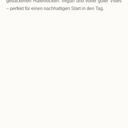
gebackenen Haferflocken. Vegan und voller guter Vibes
– perfekt für einen nachhaltigen Start in den Tag.
LEVEL
Einfach
PORTIONEN
1 Single Portion
GESAMTZEIT
8 Minuten bei Zubereitung in der Mikrowelle