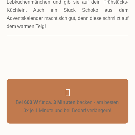
Lebkuchenmänchen und gib sie auf dein Frühstücks-
Küchlein. Auch ein Stück Schoko aus dem
Adventskalender macht sich gut, denn diese schmilzt auf
dem warmen Teig!

Bei
600 W
für ca.
3 Minuten
backen - am besten
3x je 1 Minute und bei Bedarf verlängern!