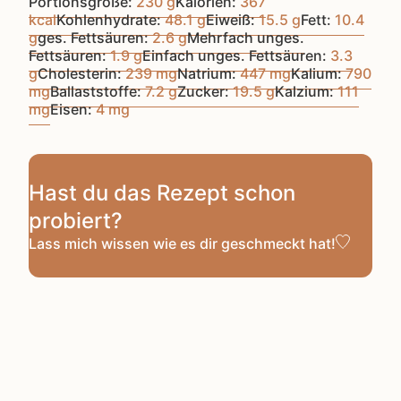
Portionsgröße:
230
g
Kalorien:
367
kcal
Kohlenhydrate:
48.1
g
Eiweiß:
15.5
g
Fett:
10.4
g
ges. Fettsäuren:
2.6
g
Mehrfach unges.
Fettsäuren:
1.9
g
Einfach unges. Fettsäuren:
3.3
g
Cholesterin:
239
mg
Natrium:
447
mg
Kalium:
790
mg
Ballaststoffe:
7.2
g
Zucker:
19.5
g
Kalzium:
111
mg
Eisen:
4
mg
Hast du das Rezept schon
probiert?
Lass mich wissen
wie es dir geschmeckt hat!