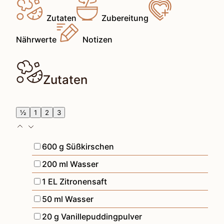
Zutaten
Zubereitung
Nährwerte
Notizen
Zutaten
½
1
2
3
▢
600
g
Süßkirschen
▢
200
ml
Wasser
▢
1
EL
Zitronensaft
▢
50
ml
Wasser
▢
20
g
Vanillepuddingpulver