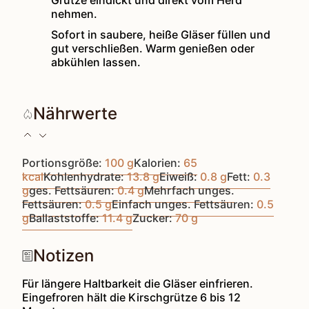
Grütze eindickt und direkt vom Herd
nehmen.
Sofort in saubere, heiße Gläser füllen und
gut verschließen. Warm genießen oder
abkühlen lassen.
Nährwerte
Portionsgröße:
100
g
Kalorien:
65
kcal
Kohlenhydrate:
13.8
g
Eiweiß:
0.8
g
Fett:
0.3
g
ges. Fettsäuren:
0.4
g
Mehrfach unges.
Fettsäuren:
0.5
g
Einfach unges. Fettsäuren:
0.5
g
Ballaststoffe:
11.4
g
Zucker:
70
g
Notizen
Für längere Haltbarkeit die Gläser einfrieren.
Eingefroren hält die Kirschgrütze 6 bis 12