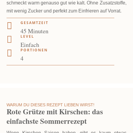
schmeckt warm genauso gut wie kalt. Ohne Zusatzstoffe,
mit wenig Zucker und perfekt zum Einfrieren auf Vorrat.
GESAMTZEIT

M
45
Minuten
LEVEL
i

Einfach
n
PORTIONEN

u
4
t
e
n
WARUM DU DIESES REZEPT LIEBEN WIRST!
Rote Grütze mit Kirschen: das
einfachste Sommerrezept
Wenn Kirschen Saison haben, gibt es kaum etwas