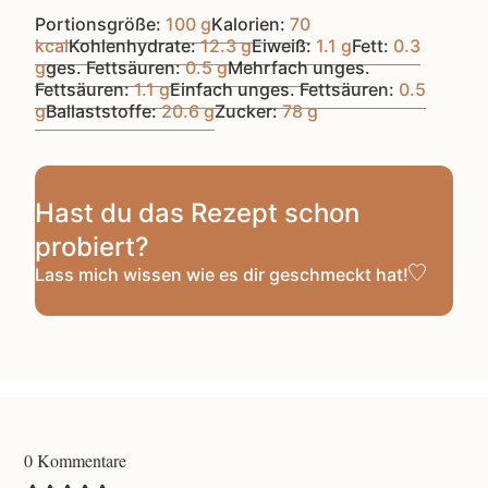
Portionsgröße:
100
g
Kalorien:
70
kcal
Kohlenhydrate:
12.3
g
Eiweiß:
1.1
g
Fett:
0.3
g
ges. Fettsäuren:
0.5
g
Mehrfach unges.
Fettsäuren:
1.1
g
Einfach unges. Fettsäuren:
0.5
g
Ballaststoffe:
20.6
g
Zucker:
78
g
Hast du das Rezept schon
probiert?
Lass mich wissen
wie es dir geschmeckt hat!
0 Kommentare