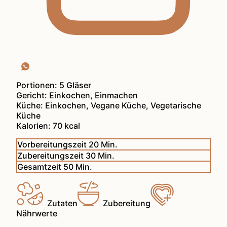
Portionen:
5
Gläser
Gericht:
Einkochen, Einmachen
Küche:
Einkochen, Vegane Küche, Vegetarische
Küche
Kalorien:
70
kcal
Minuten
Vorbereitungszeit
20
Min.
Minuten
Zubereitungszeit
30
Min.
Minuten
Gesamtzeit
50
Min.
Zutaten
Zubereitung
Nährwerte