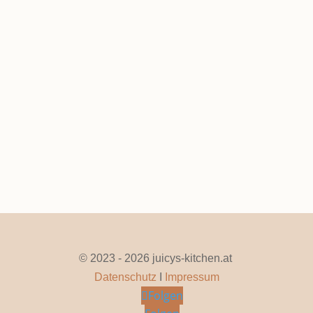
Kirschgrütze
Seite 1 von 8
1
2
3
4
5
...
»
Letzte »
© 2023 - 2026 juicys-kitchen.at
Datenschutz
I
Impressum
Folgen