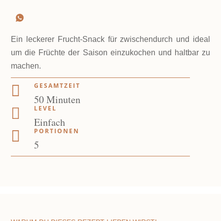
Ein leckerer Frucht-Snack für zwischendurch und ideal
um die Früchte der Saison einzukochen und haltbar zu
machen.
GESAMTZEIT

M
50
Minuten
LEVEL
i

Einfach
n
PORTIONEN

u
5
t
e
n