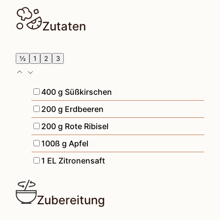
Zutaten
½
1
2
3
▢
400
g
Süßkirschen
▢
200
g
Erdbeeren
▢
200
g
Rote Ribisel
▢
100ß
g
Apfel
▢
1
EL
Zitronensaft
Zubereitung