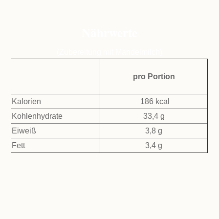
Nährwerte
(Zubereitung mit Mandelmilch)
pro Portion
Kalorien
186 kcal
Kohlenhydrate
33,4 g
Eiweiß
3,8 g
Fett
3,4 g