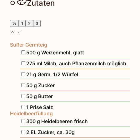
Zutaten
½
1
2
3
Süßer Germteig
▢
500
g
Weizenmehl
,
glatt
▢
275
ml
Milch
,
auch Pflanzenmilch möglich
▢
21
g
Germ
,
1/2 Würfel
▢
50
g
Zucker
▢
50
g
Butter
▢
1
Prise
Salz
Heidelbeerfüllung
▢
300
g
Heidelbeeren frisch
▢
2
EL
Zucker
,
ca. 30g