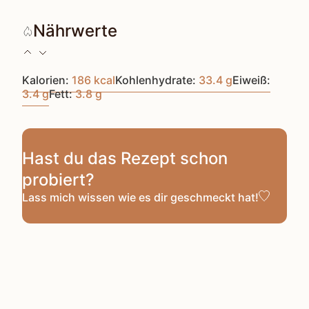
Nährwerte
Kalorien:
186
kcal
Kohlenhydrate:
33.4
g
Eiweiß:
3.4
g
Fett:
3.8
g
Hast du das Rezept schon
probiert?
Lass mich wissen
wie es dir geschmeckt hat!