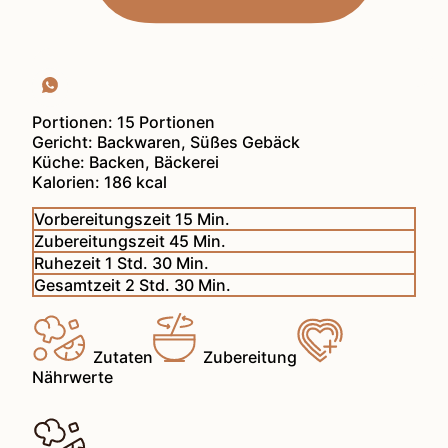
Portionen:
15
Portionen
Gericht:
Backwaren, Süßes Gebäck
Küche:
Backen, Bäckerei
Kalorien:
186
kcal
Minuten
Vorbereitungszeit
15
Min.
Minuten
Zubereitungszeit
45
Min.
Stunde
Minuten
Ruhezeit
1
Std.
30
Min.
Stunden
Minuten
Gesamtzeit
2
Std.
30
Min.
Zutaten
Zubereitung
Nährwerte