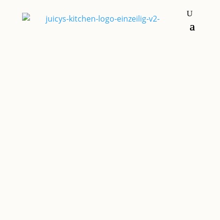
Gugelhupf, Striezel & Co.
HEIDELBEERFÜLLUNG