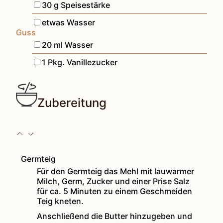
▢
30
g
Speisestärke
▢
etwas Wasser
Guss
▢
20
ml
Wasser
▢
1
Pkg.
Vanillezucker
Zubereitung
Germteig
Für den Germteig das Mehl mit lauwarmer
Milch, Germ, Zucker und einer Prise Salz
für ca. 5 Minuten zu einem Geschmeiden
Teig kneten.
Anschließend die Butter hinzugeben und