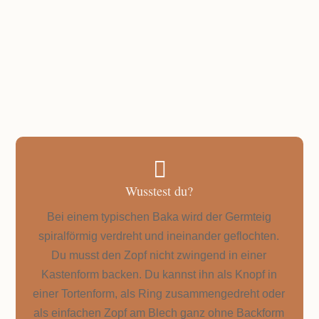
PORTIONEN
15 Portionen
GESAMTZEIT
ca. 2,5 Stunden inkl. Ruhezeit

Wusstest du?
Bei einem typischen Baka wird der Germteig
spiralförmig verdreht und ineinander geflochten.
Du musst den Zopf nicht zwingend in einer
Kastenform backen. Du kannst ihn als Knopf in
einer Tortenform, als Ring zusammengedreht oder
als einfachen Zopf am Blech ganz ohne Backform