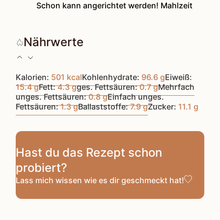
Schon kann angerichtet werden! Mahlzeit
Nährwerte
Kalorien:
501
kcal
Kohlenhydrate:
96.6
g
Eiweiß:
15.4
g
Fett:
4.3
g
ges. Fettsäuren:
0.7
g
Mehrfach
unges. Fettsäuren:
0.8
g
Einfach unges.
Fettsäuren:
1.3
g
Ballaststoffe:
7.9
g
Zucker:
11.1
g
Hast du das Rezept schon
probiert?
Lass mich wissen
wie es dir geschmeckt hat!