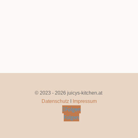
Juli 13, 2026
|
0 Kommentare
Seite 1 von 56
1
2
3
4
5
...
10
20
30
...
»
Letzte »
© 2023 - 2026 juicys-kitchen.at
Datenschutz
I
Impressum
Folgen
Folgen