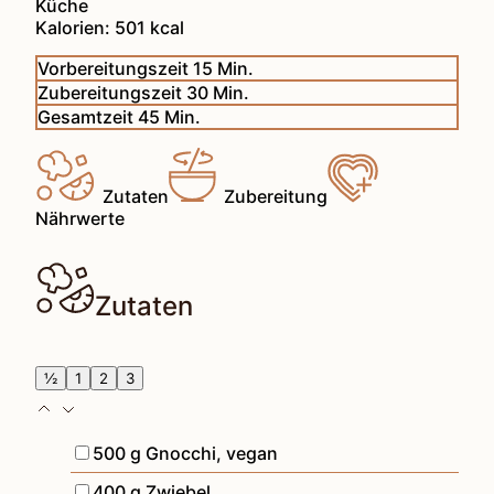
Küche
Kalorien:
501
kcal
Minuten
Vorbereitungszeit
15
Min.
Minuten
Zubereitungszeit
30
Min.
Minuten
Gesamtzeit
45
Min.
Zutaten
Zubereitung
Nährwerte
Zutaten
½
1
2
3
▢
500
g
Gnocchi
,
vegan
▢
400
g
Zwiebel