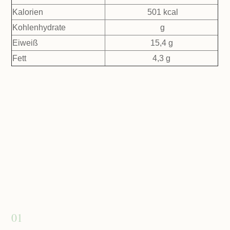
Kalorien
501 kcal
Kohlenhydrate
g
Eiweiß
15,4 g
Fett
4,3 g
01