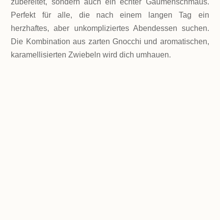
zubereitet, sondern auch ein echter Gaumenschmaus.
Perfekt für alle, die nach einem langen Tag ein
herzhaftes, aber unkompliziertes Abendessen suchen.
Die Kombination aus zarten Gnocchi und aromatischen,
karamellisierten Zwiebeln wird dich umhauen.
LEVEL
Einfach
PORTIONEN
2 Portionen
GESAMTZEIT
ca. 45 Minuten