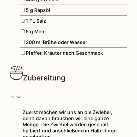
▢
5
g
Rapsöl
▢
1
TL
Salz
▢
5
g
Mehl
▢
200
ml
Brühe oder Wasser
▢
Pfeffer, Kräuter nach Geschmack
Zubereitung
Zuerst machen wir uns an die Zwiebel,
denn davon brauchen wir eine ganze
Menge. Die Zwiebel werden geschält,
halbiert und anschließend in Halb-Ringe
geschnitten.