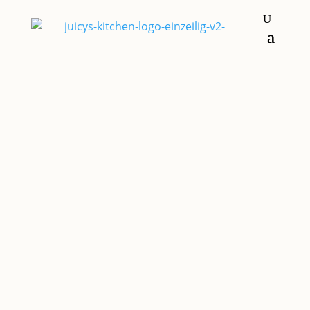
Frühstück & Brunch
Grundrezepte &
Basics
Nachspeisen & Süßkram
CREMIGER