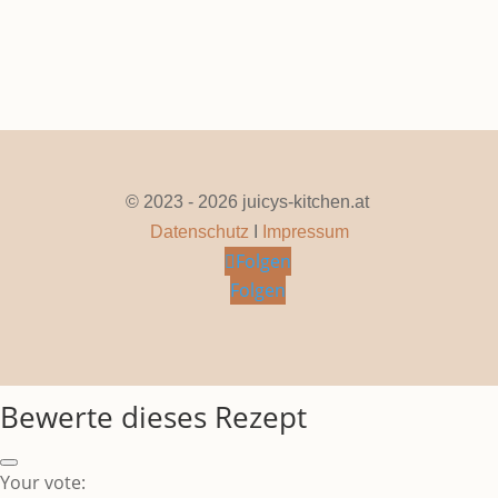
Seite 1 von 25
1
2
3
4
5
...
10
20
...
»
Letzte »
© 2023 - 2026 juicys-kitchen.at
Datenschutz
I
Impressum
Folgen
Folgen
Bewerte dieses Rezept
Your vote: