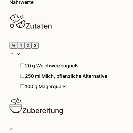
Nährwerte
Zutaten
½
1
2
3
▢
20
g
Weichweizengrieß
▢
250
ml
Milch
,
pflanzliche Alternative
▢
100
g
Magerquark
Zubereitung