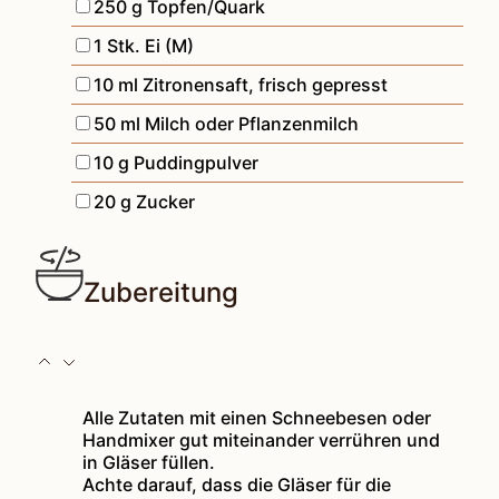
▢
250
g
Topfen/Quark
▢
1
Stk.
Ei (M)
▢
10
ml
Zitronensaft
,
frisch gepresst
▢
50
ml
Milch oder Pflanzenmilch
▢
10
g
Puddingpulver
▢
20
g
Zucker
Zubereitung
Alle Zutaten mit einen Schneebesen oder
Handmixer gut miteinander verrühren und
in Gläser füllen.
Achte darauf, dass die Gläser für die