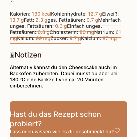
Kalorien:
130
kcal
Kohlenhydrate:
12.7
g
Eiweiß:
13.7
g
Fett:
2.3
g
ges. Fettsäuren:
0.7
g
Mehrfach
unges. Fettsäuren:
0.3
g
Einfach unges.
Fettsäuren:
0.8
g
Cholesterin:
80
mg
Natrium:
61
mg
Kalium:
99
mg
Zucker:
9.7
g
Kalzium:
87
mg
Notizen
Alternativ kannst du den Cheesecake auch im
Backofen zubereiten. Dabei musst du aber bei
180 °C eine Backzeit von ca. 20 Minuten
einberechnen.
Hast du das Rezept schon
probiert?
Lass mich wissen
wie es dir geschmeckt hat!