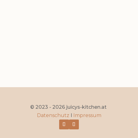
Zwetschgenknödel
Okt. 28, 2025
|
0 Kommentare
Seite 1 von 15
1
2
3
4
5
...
10
...
»
Letzte »
© 2023 - 2026 juicys-kitchen.at
Datenschutz
I
Impressum