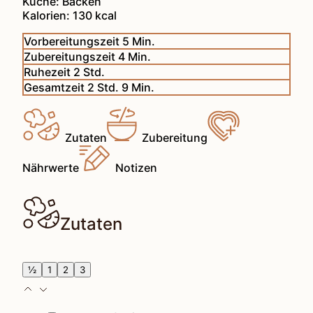
Küche:
Backen
Kalorien:
130
kcal
Minuten
Vorbereitungszeit
5
Min.
Minuten
Zubereitungszeit
4
Min.
Stunden
Ruhezeit
2
Std.
Stunden
Minuten
Gesamtzeit
2
Std.
9
Min.
Zutaten
Zubereitung
Nährwerte
Notizen
Zutaten
½
1
2
3