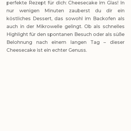
perfekte Rezept für dich: Cheesecake im Glas! In
nur wenigen Minuten zauberst du dir ein
köstliches Dessert, das sowohl im Backofen als
auch in der Mikrowelle gelingt. Ob als schnelles
Highlight für den spontanen Besuch oder als süße
Belohnung nach einem langen Tag – dieser
Cheesecake ist ein echter Genuss.
LEVEL
Einfach
PORTIONEN
3 kleine Gläser
GESAMTZEIT
4 Minuten in der Mikrowelle oder ca.
20 Minuten im Backofen & dann noch
durchziehen bzw. abkühlen lassen.