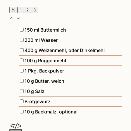
½
1
2
3
▢
150
ml
Buttermilch
▢
200
ml
Wasser
▢
400
g
Weizenmehl
,
oder Dinkelmehl
▢
100
g
Roggenmehl
▢
1
Pkg.
Backpulver
▢
10
g
Butter
,
weich
▢
10
g
Salz
▢
Brotgewürz
▢
10
g
Backmalz
,
optional