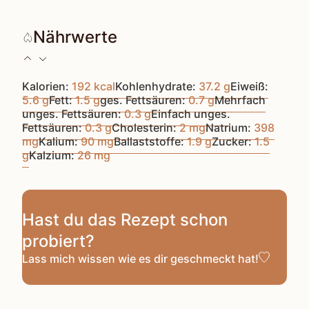
Nährwerte
Kalorien:
192
kcal
Kohlenhydrate:
37.2
g
Eiweiß:
5.6
g
Fett:
1.5
g
ges. Fettsäuren:
0.7
g
Mehrfach
unges. Fettsäuren:
0.3
g
Einfach unges.
Fettsäuren:
0.3
g
Cholesterin:
2
mg
Natrium:
398
mg
Kalium:
90
mg
Ballaststoffe:
1.9
g
Zucker:
1.5
g
Kalzium:
26
mg
Hast du das Rezept schon
probiert?
Lass mich wissen
wie es dir geschmeckt hat!