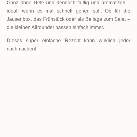
Ganz ohne Hefe und dennoch fluffig und aromatisch –
ideal, wenn es mal schnell gehen soll. Ob für die
Jausenbox, das Frühstück oder als Beilage zum Salat –
die kleinen Allrounder passen einfach immer.
Dieses super einfache Rezept kann wirklich jeder
nachmachen!
LEVEL
mittel
PORTIONEN
10 Weckerl
GESAMTZEIT
in nur 30 Minuten fertig gebacken!