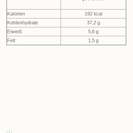
Kalorien
192 kcal
Kohlenhydrate
37,2 g
Eiweiß
5,6 g
Fett
1,5 g
01