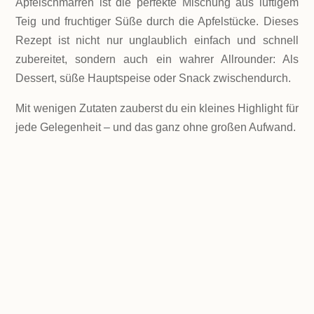
Apfelschmarren ist die perfekte Mischung aus luftigem
Teig und fruchtiger Süße durch die Apfelstücke. Dieses
Rezept ist nicht nur unglaublich einfach und schnell
zubereitet, sondern auch ein wahrer Allrounder: Als
Dessert, süße Hauptspeise oder Snack zwischendurch.
Mit wenigen Zutaten zauberst du ein kleines Highlight für
jede Gelegenheit – und das ganz ohne großen Aufwand.
LEVEL
einfach
PORTIONEN
2 kleine Dessert-Portionen oder 1 Hauptspeise
GESAMTZEIT