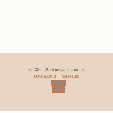
Seite 1 von 68
1
2
3
4
5
...
10
20
30
...
»
Letzte »
© 2023 - 2026 juicys-kitchen.at
Datenschutz
I
Impressum
Folgen
Folgen