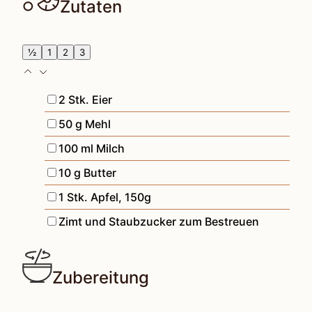
Zutaten
½
1
2
3
▢
2
Stk.
Eier
▢
50
g
Mehl
▢
100
ml
Milch
▢
10
g
Butter
▢
1
Stk.
Apfel
,
150g
▢
Zimt und Staubzucker zum Bestreuen
Zubereitung