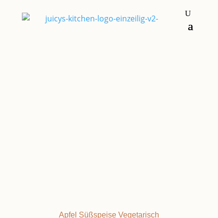
Hauptgerichte
Nachspeisen &
Süßkram
APFELSCHMARREN
Apfel
Süßspeise
Vegetarisch