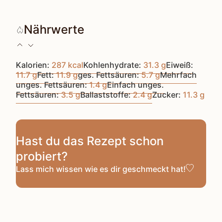
Nährwerte
Kalorien:
287
kcal
Kohlenhydrate:
31.3
g
Eiweiß:
11.7
g
Fett:
11.9
g
ges. Fettsäuren:
5.7
g
Mehrfach
unges. Fettsäuren:
1.4
g
Einfach unges.
Fettsäuren:
3.5
g
Ballaststoffe:
2.4
g
Zucker:
11.3
g
Hast du das Rezept schon
probiert?
Lass mich wissen
wie es dir geschmeckt hat!