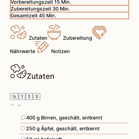
Minuten
Vorbereitungszeit
15
Min.
Minuten
Zubereitungszeit
30
Min.
Minuten
Gesamtzeit
45
Min.
Zutaten
Zubereitung
Nährwerte
Notizen
Zutaten
½
1
2
3
▢
400
g
Birnen
,
geschält, entkernt
▢
250
g
Äpfel
,
geschält, entkernt
▢