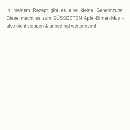
In meinem Rezept gibt es eine kleine
Geheimzutat!
Diese macht es zum SÜSSESTEN Apfel-Birnen-Mus -
also nicht stoppen & unbedingt weiterlesen!
LEVEL
Einfach
PORTIONEN
ca. 550 g Apfelmus
GESAMTZEIT
Insgesamt ca. 45 Minuten