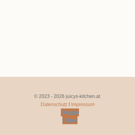
Hollerkoch – Hollerretzl – Hollerröster
Sep. 14, 2025
|
0 Kommentare
Seite 1 von 2
1
2
»
© 2023 - 2026 juicys-kitchen.at
Datenschutz
I
Impressum
Folgen
Folgen