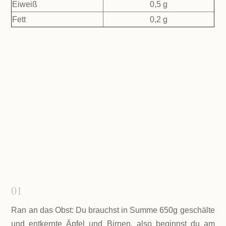
Eiweiß
0,5 g
Fett
0,2 g
Zubereitung
01
Ran an das Obst: Du brauchst in Summe 650g geschälte
und entkernte Äpfel und Birnen, also beginnst du am