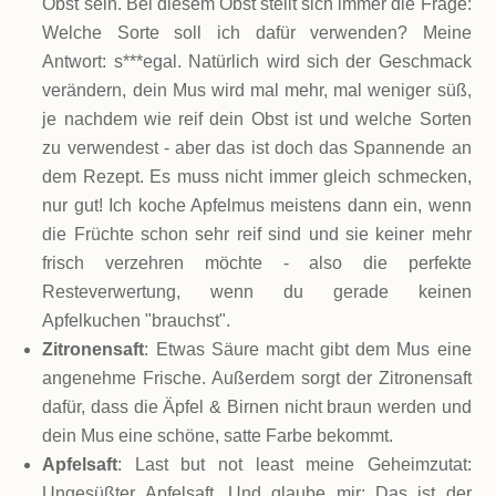
Obst sein. Bei diesem Obst stellt sich immer die Frage:
Welche Sorte soll ich dafür verwenden? Meine
Antwort: s***egal. Natürlich wird sich der Geschmack
verändern, dein Mus wird mal mehr, mal weniger süß,
je nachdem wie reif dein Obst ist und welche Sorten
zu verwendest - aber das ist doch das Spannende an
dem Rezept. Es muss nicht immer gleich schmecken,
nur gut! Ich koche Apfelmus meistens dann ein, wenn
die Früchte schon sehr reif sind und sie keiner mehr
frisch verzehren möchte - also die perfekte
Resteverwertung, wenn du gerade keinen
Apfelkuchen "brauchst".
Zitronensaft
: Etwas Säure macht gibt dem Mus eine
angenehme Frische. Außerdem sorgt der Zitronensaft
dafür, dass die Äpfel & Birnen nicht braun werden und
dein Mus eine schöne, satte Farbe bekommt.
Apfelsaft
: Last but not least meine Geheimzutat:
Ungesüßter Apfelsaft. Und glaube mir: Das ist der