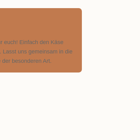
ür euch! Einfach den Käse
. Lasst uns gemeinsam in die
 der besonderen Art.