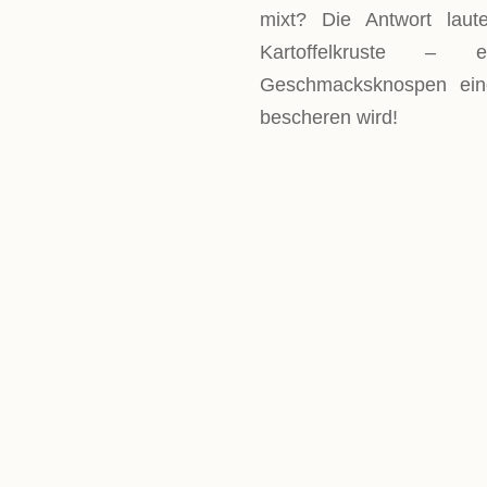
mixt? Die Antwort laut
Kartoffelkruste –
Geschmacksknospen ein
bescheren wird!
LEVEL
Einfach
PORTIONEN
4 Portionen
GESAMTZEIT
Das Kraut sollte über Na
dann ca. 2 Stunden. Der A
Minuten im Ofen.