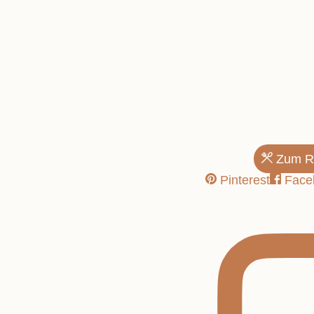
Zum R
Pinterest
Face