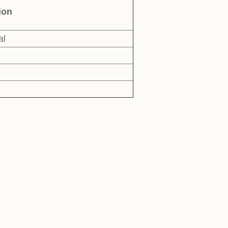
ion
al