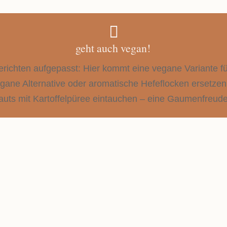

geht auch vegan!
erichten aufgepasst: Hier kommt eine vegane Variante f
gane Alternative oder aromatische Hefeflocken ersetzen
auts mit Kartoffelpüree eintauchen – eine Gaumenfreude
FELN