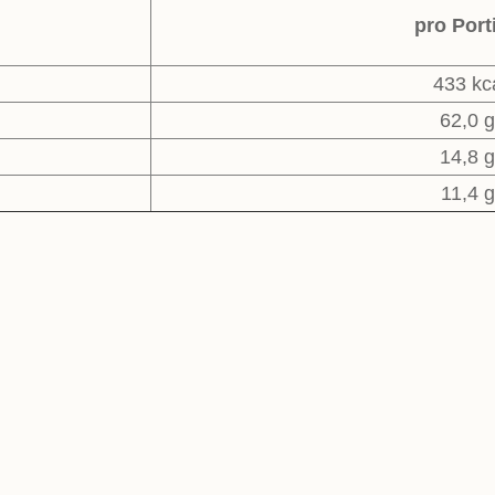
pro Port
433 kc
62,0 g
14,8 g
11,4 g
zubereitet!