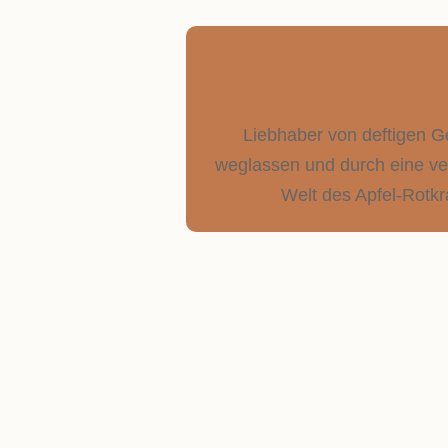
Liebhaber von deftigen G
weglassen und durch eine ve
Welt des Apfel-Rotkr
KARTOF