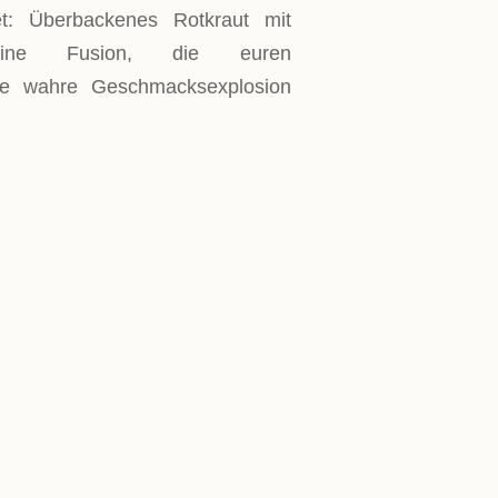
et: Überbackenes Rotkraut mit
 eine Fusion, die euren
e wahre Geschmacksexplosion
cht mariniert werden und braucht
uflauf selbst braucht ca. 20