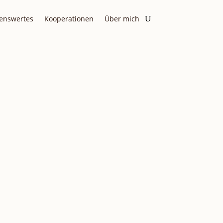
enswertes
Kooperationen
Über mich
MIT
TE