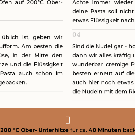
Ofen auf 200°C Ober-
Achte immer wieder 
deine Pasta soll nich
etwas Flüssigkeit nac
04
üblich ist, geben wir
aufform. Am besten die
Sind die Nudel gar - 
se, in der Mitte den
dann wir alles kräfti
ze und die Flüssigkeit
wunderbar cremige Pa
 Pasta auch schon im
besten erneut auf die
 gebacken.
auch hier noch etwas 
die Nudeln mit dem R

i
200 °C Ober- Unterhitze
für ca.
40 Minuten
back