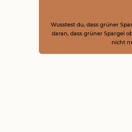
Wusstest du, dass grüner Spar
daran, dass grüner Spargel o
nicht n
FRÜHLINGSGEM