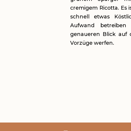
cremigem Ricotta. Es is
schnell etwas Köstl
Aufwand betreiben
genaueren Blick auf 
Vorzüge werfen.
LEVEL
Einfach
PORTIONEN
4 Portionen
GESAMTZEIT
ca. 50 Minuten