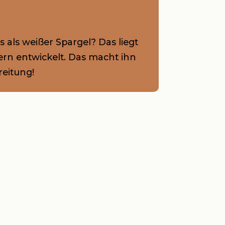
 als weißer Spargel? Das liegt
ern entwickelt. Das macht ihn
reitung!