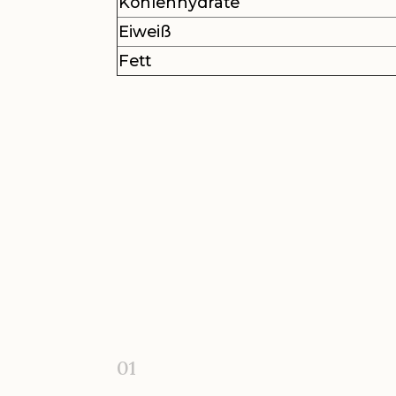
Kohlenhydrate
Eiweiß
Fett
01