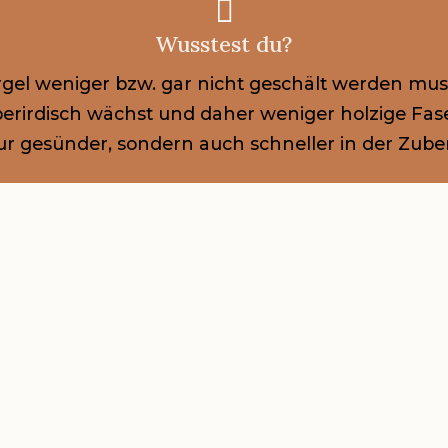

Wusstest du?
gel weniger bzw. gar nicht geschält werden muss
berirdisch wächst und daher weniger holzige Fas
ur gesünder, sondern auch schneller in der Zube
ÜSE!