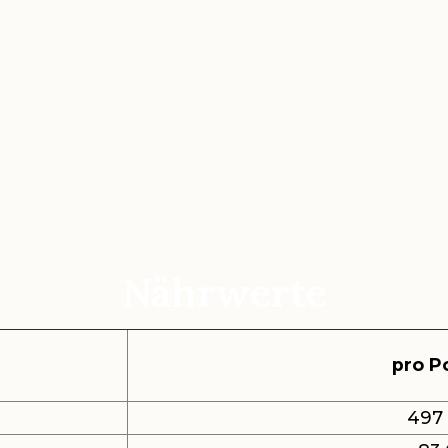
Nährwerte
pro P
497 