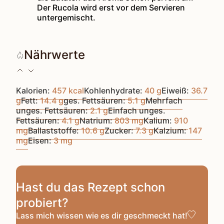
Der Rucola wird erst vor dem Servieren
untergemischt.
Nährwerte
Kalorien:
457
kcal
Kohlenhydrate:
40
g
Eiweiß:
36.7
g
Fett:
14.4
g
ges. Fettsäuren:
5.1
g
Mehrfach
unges. Fettsäuren:
2.1
g
Einfach unges.
Fettsäuren:
4.1
g
Natrium:
803
mg
Kalium:
910
mg
Ballaststoffe:
10.6
g
Zucker:
7.3
g
Kalzium:
147
mg
Eisen:
3
mg
Hast du das Rezept schon
probiert?
Lass mich wissen
wie es dir geschmeckt hat!