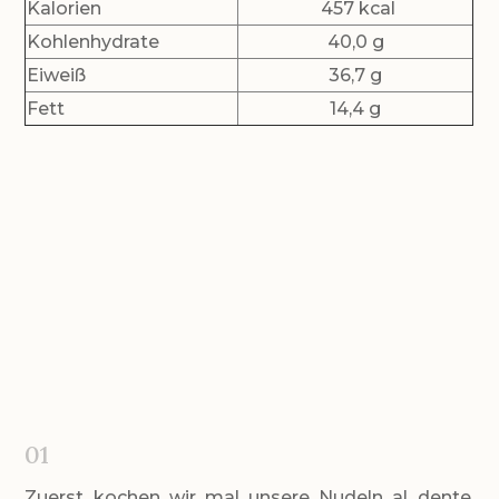
Kalorien
457 kcal
Kohlenhydrate
40,0 g
Eiweiß
36,7 g
Fett
14,4 g
Zubereitung:
01
Zuerst kochen wir mal unsere Nudeln al dente,