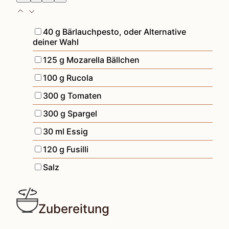
▢
40
g
Bärlauchpesto
,
oder Alternative
deiner Wahl
▢
125
g
Mozarella Bällchen
▢
100
g
Rucola
▢
300
g
Tomaten
▢
300
g
Spargel
▢
30
ml
Essig
▢
120
g
Fusilli
▢
Salz
Zubereitung