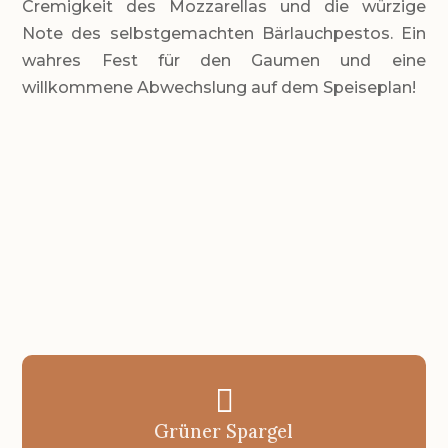
Cremigkeit des Mozzarellas und die würzige
Note des selbstgemachten Bärlauchpestos. Ein
wahres Fest für den Gaumen und eine
willkommene Abwechslung auf dem Speiseplan!
LEVEL
Einfach
PORTIONEN
2 Portionen
GESAMTZEIT
ca. 50 Minuten mit Kühlzeit für die
Nudeln

Grüner Spargel