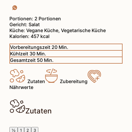
Portionen:
2
Portionen
Gericht:
Salat
Küche:
Vegane Küche, Vegetarische Küche
Kalorien:
457
kcal
Minuten
Vorbereitungszeit
20
Min.
Minuten
Kühlzeit
30
Min.
Minuten
Gesamtzeit
50
Min.
Zutaten
Zubereitung
Nährwerte
Zutaten
½
1
2
3