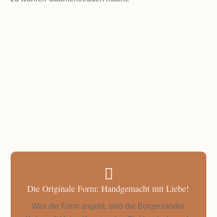
LEVEL
Einfach
PORTIONEN
110 wunderbare Blumen
GESAMTZEIT
20 Minuten Backzeit pro Blech

Die Originale Form: Handgemacht mit Liebe!
Was die Form angeht, sind die Burgenländer