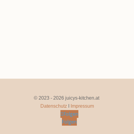
Rentier Kekse
Dez. 19, 2025
|
0 Kommentare
Seite 1 von 11
1
2
3
4
5
...
10
...
»
Letzte »
© 2023 - 2026 juicys-kitchen.at
Datenschutz
I
Impressum
Folgen
Folgen