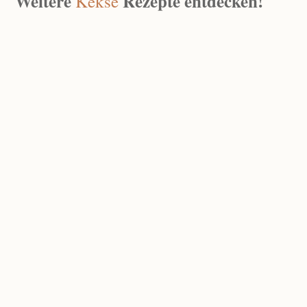
Weitere
Rezepte entdecken!
Kekse
Keks-Granola
Jan. 11, 2026
|
0 Kommentare
Haselnuss Spritzgebäck
Dez. 21, 2025
|
0 Kommentare