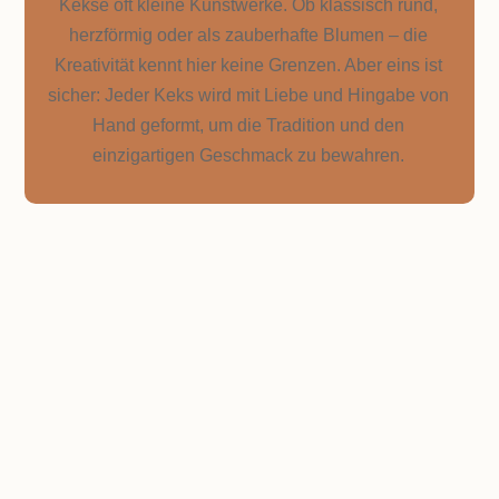
Kekse oft kleine Kunstwerke. Ob klassisch rund,
herzförmig oder als zauberhafte Blumen – die
Kreativität kennt hier keine Grenzen. Aber eins ist
sicher: Jeder Keks wird mit Liebe und Hingabe von
Hand geformt, um die Tradition und den
einzigartigen Geschmack zu bewahren.
Der Teig, der alles verändert: Mürbeteig-Magie