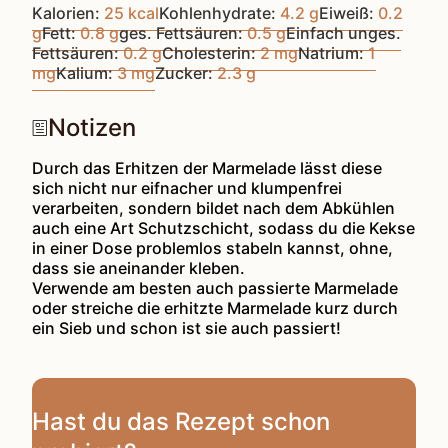
Kalorien:
25
kcal
Kohlenhydrate:
4.2
g
Eiweiß:
0.2
g
Fett:
0.8
g
ges. Fettsäuren:
0.5
g
Einfach unges.
Fettsäuren:
0.2
g
Cholesterin:
2
mg
Natrium:
1
mg
Kalium:
3
mg
Zucker:
2.3
g
Notizen
Durch das Erhitzen der Marmelade lässt diese
sich nicht nur eifnacher und klumpenfrei
verarbeiten, sondern bildet nach dem Abkühlen
auch eine Art Schutzschicht, sodass du die Kekse
in einer Dose problemlos stabeln kannst, ohne,
dass sie aneinander kleben.
Verwende am besten auch passierte Marmelade
oder streiche die erhitzte Marmelade kurz durch
ein Sieb und schon ist sie auch passiert!
Hast du das Rezept schon