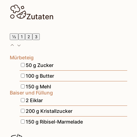
Zutaten
½
1
2
3
Mürbeteig
▢
50
g
Zucker
▢
100
g
Butter
▢
150
g
Mehl
Baiser und Füllung
▢
2
Eiklar
▢
200
g
Kristallzucker
▢
150
g
Ribisel-Marmelade