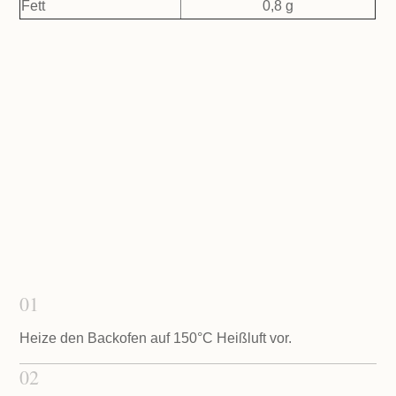
Fett
0,8 g
01
Heize den Backofen auf 150°C Heißluft vor.
02