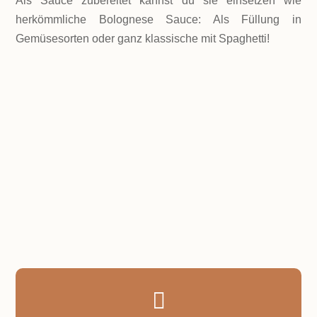
Als Sauce zubereitet kannst du sie einsetzen wie
herkömmliche Bolognese Sauce: Als Füllung in
Gemüsesorten oder ganz klassische mit Spaghetti!
LEVEL
Einfach
PORTIONEN
4 Portionen
GESAMTZEIT
ca. 45 Minuten
