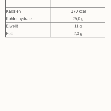
Kalorien
170 kcal
Kohlenhydrate
25,0 g
Eiweiß
11 g
Fett
2,0 g
Linsenbolognese