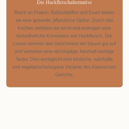
Die Hackfleischalternative
Reich an Protein, Ballaststoffen und Eisen bieten
sie eine gesunde, pflanzliche Option. Durch das
Kochen zerfallen sie leicht und erzeugen eine
texturähnliche Konsistenz wie Hackfleisch. Die
Linsen nehmen den Geschmack der Sauce gut auf
und verleihen eine reichhaltige, herzhaft-samtige
Textur. Dies ermöglicht eine köstliche, nahrhafte
und vegetarische/vegane Variante des klassischen
Gerichts.
ZUTATEN