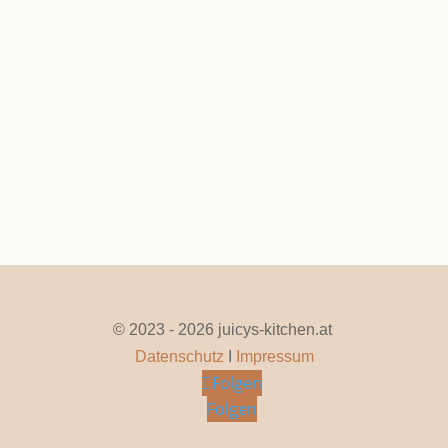
Rosenkohl Mit Power-Brösel
Jan. 27, 2026
|
0 Kommentare
Seite 1 von 10
1
2
3
4
5
...
10
...
»
Letzte »
© 2023 - 2026 juicys-kitchen.at
Datenschutz
I
Impressum
Folgen
Folgen