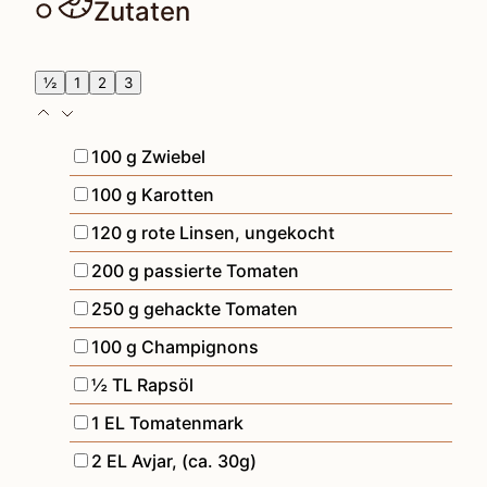
Zutaten
½
1
2
3
▢
100
g
Zwiebel
▢
100
g
Karotten
▢
120
g
rote Linsen
,
ungekocht
▢
200
g
passierte Tomaten
▢
250
g
gehackte Tomaten
▢
100
g
Champignons
▢
½
TL
Rapsöl
▢
1
EL
Tomatenmark
▢
2
EL
Avjar
,
(ca. 30g)