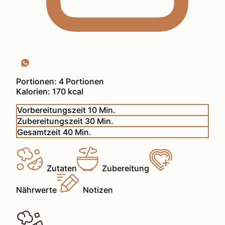
Portionen:
4
Portionen
Kalorien:
170
kcal
Minuten
Vorbereitungszeit
10
Min.
Minuten
Zubereitungszeit
30
Min.
Minuten
Gesamtzeit
40
Min.
Zutaten
Zubereitung
Nährwerte
Notizen