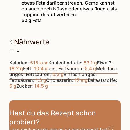
etwas Feta darüber streuen. Gerne kannst
du auch noch Nüsse oder etwas Rucola als
Topping darauf verteilen.
50 g Feta
Nährwerte
Kalorien:
515
kcal
Kohlenhydrate:
83.1
g
Eiweiß:
18.2
g
Fett:
10.4
g
ges. Fettsäuren:
5.4
g
Mehrfach
unges. Fettsäuren:
0.3
g
Einfach unges.
Fettsäuren:
1.3
g
Cholesterin:
17
mg
Ballaststoffe:
6
g
Zucker:
14.5
g
Hast du das Rezept schon
probiert?
Lass mich wissen
wie es dir geschmeckt hat!