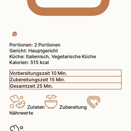
Portionen:
2
Portionen
Gericht:
Hauptgericht
Küche:
Italienisch, Vegetarische Küche
Kalorien:
515
kcal
Minuten
Vorbereitungszeit
10
Min.
Minuten
Zubereitungszeit
15
Min.
Minuten
Gesamtzeit
25
Min.
Zutaten
Zubereitung
Nährwerte