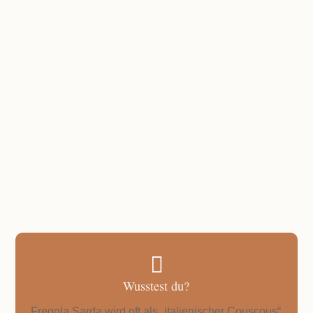
PORTIONEN
2 Portionen
GESAMTZEIT
Unter 30 Minuten

Wusstest du?
Fregola Sarda wird oft als „italienischer Couscous“