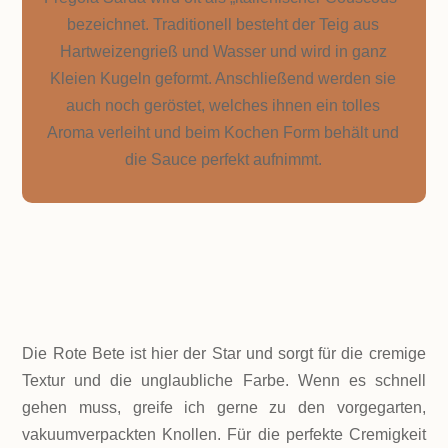
bezeichnet. Traditionell besteht der Teig aus
Hartweizengrieß und Wasser und wird in ganz
Kleien Kugeln geformt. Anschließend werden sie
auch noch geröstet, welches ihnen ein tolles
Aroma verleiht und beim Kochen Form behält und
die Sauce perfekt aufnimmt.
ZUTATEN!
Die Rote Bete ist hier der Star und sorgt für die cremige
Textur und die unglaubliche Farbe. Wenn es schnell
gehen muss, greife ich gerne zu den vorgegarten,
vakuumverpackten Knollen. Für die perfekte Cremigkeit