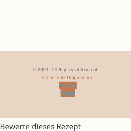
Seite 1 von 57
1
2
3
4
5
...
10
20
30
...
»
Letzte »
© 2023 - 2026 juicys-kitchen.at
Datenschutz
I
Impressum
Folgen
Folgen
Bewerte dieses Rezept