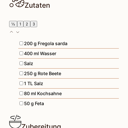
Zutaten
½
1
2
3
▢
200
g
Fregola sarda
▢
400
ml
Wasser
▢
Salz
▢
250
g
Rote Beete
▢
1
TL
Salz
▢
80
ml
Kochsahne
▢
50
g
Feta
Zubereitung