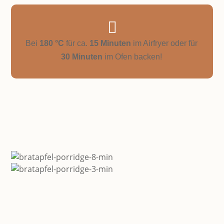

Bei
180 °C
für ca.
15 Minuten
im Airfryer oder für
30 Minuten
im Ofen backen!