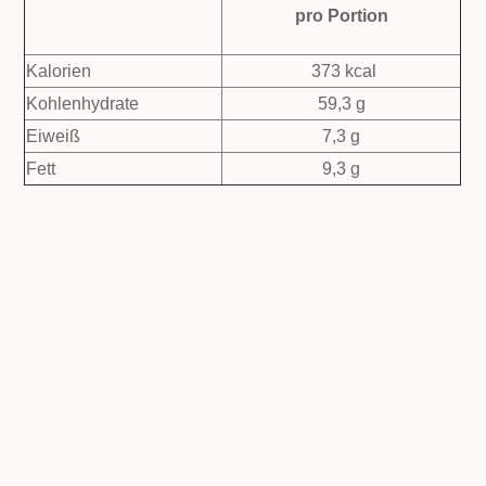
pro Portion
Kalorien
373 kcal
Kohlenhydrate
59,3 g
Eiweiß
7,3 g
Fett
9,3 g
Lieblingsfrühstück machen!