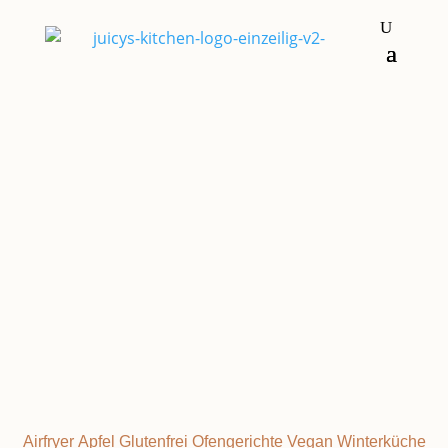
Frühstück & Brunch
Nachspeisen &
Süßkram
Á LA
BRATAPFEL
Airfryer
Apfel
Glutenfrei
Ofengerichte
Vegan
Winterküche