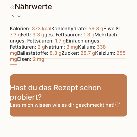
Nährwerte
Kalorien:
373
kcal
Kohlenhydrate:
59.3
g
Eiweiß:
7.3
g
Fett:
9.3
g
ges. Fettsäuren:
1.3
g
Mehrfach
unges. Fettsäuren:
1.7
g
Einfach unges.
Fettsäuren:
2
g
Natrium:
3
mg
Kalium:
338
mg
Ballaststoffe:
8.3
g
Zucker:
28.7
g
Kalzium:
255
mg
Eisen:
2
mg
Hast du das Rezept schon
probiert?
Lass mich wissen
wie es dir geschmeckt hat!