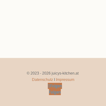
Feb. 21, 2026
|
0 Kommentare
Seite 1 von 24
1
2
3
4
5
...
10
20
...
»
Letzte »
© 2023 - 2026 juicys-kitchen.at
Datenschutz
I
Impressum
Folgen
Folgen