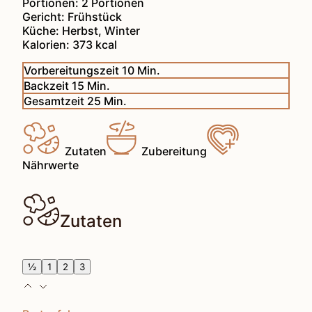
Portionen:
2
Portionen
Gericht:
Frühstück
Küche:
Herbst, Winter
Kalorien:
373
kcal
Minuten
Vorbereitungszeit
10
Min.
Minuten
Backzeit
15
Min.
Minuten
Gesamtzeit
25
Min.
Zutaten
Zubereitung
Nährwerte
Zutaten
½
1
2
3