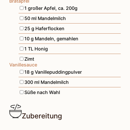
Bratapfel
▢
1
großer
Apfel
,
ca. 200g
▢
50
ml
Mandelmilch
▢
25
g
Haferflocken
▢
10
g
Mandeln, gemahlen
▢
1
TL
Honig
▢
Zimt
Vanillesauce
▢
18
g
Vanillepuddingpulver
▢
300
ml
Mandelmilch
▢
Süße nach Wahl
Zubereitung