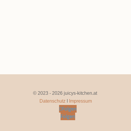
Reiswaffel Joghurt Bombe
Feb. 21, 2026
|
0 Kommentare
Seite 1 von 13
1
2
3
4
5
...
10
...
»
Letzte »
© 2023 - 2026 juicys-kitchen.at
Datenschutz
I
Impressum
Folgen
Folgen