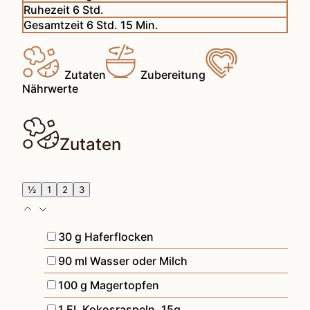
Stunden
Ruhezeit
6
Std.
Stunden
Minuten
Gesamtzeit
6
Std.
15
Min.
Zutaten
Zubereitung
Nährwerte
Zutaten
½
1
2
3
▢
30
g
Haferflocken
▢
90
ml
Wasser oder Milch
▢
100
g
Magertopfen
▢
1
EL
Kokosraspeln
,
15g