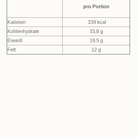
pro Portion
Kalorien
339 kcal
Kohlenhydrate
33,8 g
Eiweiß
19,5 g
Fett
12 g
gemacht