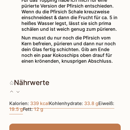
Für das Topping habe ich mich für eine
pürierte Version der Pfirsich entschieden.
Wenn du die Pfirsich Schale kreuzweise
einschneidest & dann die Frucht für ca. 5 in
heißes Wasser legst, lässt sie sich prima
schälen und ist weich genug zum pürieren.
Nun musst du nur noch die Pfirsich vom
Kern befreien, pürieren und dann nur noch
dein Glas fertig schichten. Gib am Ende
noch ein paar Kokoschips oben drauf für
einen krönenden, knusprigen Abschluss.
Nährwerte
Kalorien:
339
kcal
Kohlenhydrate:
33.8
g
Eiweiß:
19.5
g
Fett:
12
g