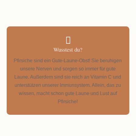
GESAMTZEIT
10 Minuten Zubereitung

Wusstest du?
Pfirsiche sind ein Gute-Laune-Obst! Sie beruhigen
unsere Nerven und sorgen so immer für gute
Laune. Außerdem sind sie reich an Vitamin C und
unterstützen unserer Immunsystem. Allein, das zu
wissen, macht schon gute Laune und Lust auf
Pfirsiche!