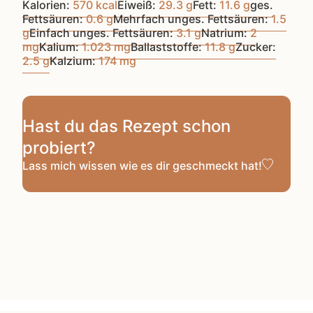
Kalorien:
570
kcal
Eiweiß:
29.3
g
Fett:
11.6
g
ges.
Fettsäuren:
0.6
g
Mehrfach unges. Fettsäuren:
1.5
g
Einfach unges. Fettsäuren:
3.1
g
Natrium:
2
mg
Kalium:
1.023
mg
Ballaststoffe:
11.8
g
Zucker:
2.5
g
Kalzium:
174
mg
Hast du das Rezept schon
probiert?
Lass mich wissen
wie es dir geschmeckt hat!