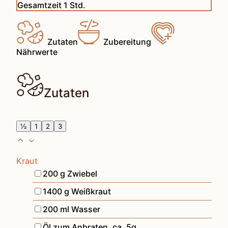
Stunde
Gesamtzeit
1
Std.
Zutaten
Zubereitung
Nährwerte
Zutaten
½
1
2
3
Kraut
▢
200
g
Zwiebel
▢
1400
g
Weißkraut
▢
200
ml
Wasser
▢
Öl zum Anbraten
,
ca. 5g