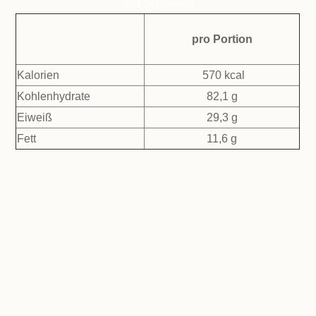
(mit Schinken)
pro Portion
Kalorien
570 kcal
Kohlenhydrate
82,1 g
Eiweiß
29,3 g
Fett
11,6 g
zubereitet!