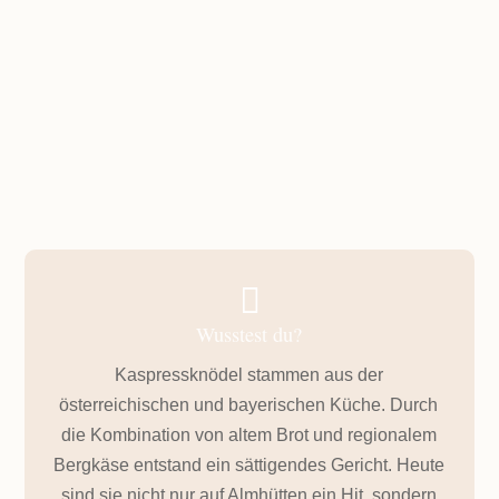
GESAMTZEIT
ca. 45 Minuten

Wusstest du?
Kaspressknödel stammen aus der
österreichischen und bayerischen Küche. Durch
die Kombination von altem Brot und regionalem
Bergkäse entstand ein sättigendes Gericht. Heute
sind sie nicht nur auf Almhütten ein Hit, sondern