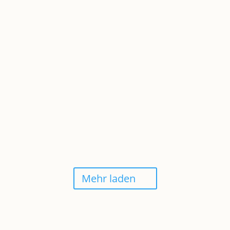
BULGUR UND LINSEN
ZUCCHINI AUF ZITRONENCOUSCOUS
MIT BURRATA
Mehr laden