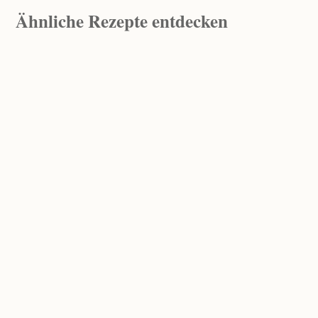
Ähnliche
Rezepte entdecken
ÜBERBACKENE
MARILLENPALATSCHINKEN
CRISPY AUBERGINEN TOAST