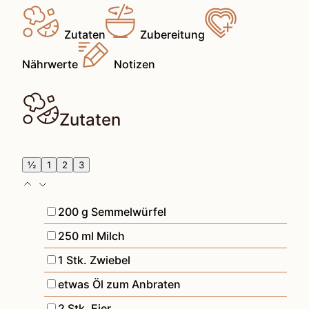
Zutaten
Zubereitung
Nährwerte
Notizen
Zutaten
½
1
2
3
▢
200
g
Semmelwürfel
▢
250
ml
Milch
▢
1
Stk.
Zwiebel
▢
etwas Öl zum Anbraten
▢
2
Stk.
Eier