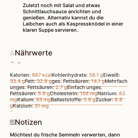
Zuletzt noch mit Salat und etwas
Schnittlauchsauce anrichten und
genießen. Alternativ kannst du die
Laibchen auch als Kaspressknödel in einer
klaren Suppe servieren.
Nährwerte
Kalorien:
667
kcal
Kohlenhydrate:
58.1
g
Eiweiß:
33.4
g
Fett:
32.8
g
ges. Fettsäuren:
14.1
g
Mehrfach
unges. Fettsäuren:
2.7
g
Einfach unges.
Fettsäuren:
5.6
g
Cholesterin:
158
mg
Natrium:
83
mg
Kalium:
93
mg
Ballaststoffe:
0.8
g
Zucker:
8.8
g
Kalzium:
31
mg
Notizen
Möchtest du frische Semmeln verwerten, dann