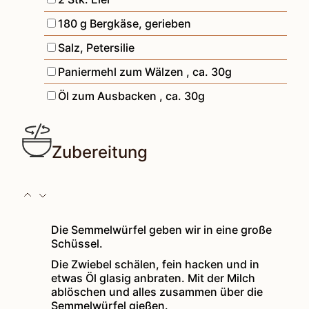
▢
180
g
Bergkäse, gerieben
▢
Salz, Petersilie
▢
Paniermehl zum Wälzen
,
ca. 30g
▢
Öl zum Ausbacken
,
ca. 30g
Zubereitung
Die Semmelwürfel geben wir in eine große
Schüssel.
Die Zwiebel schälen, fein hacken und in
etwas Öl glasig anbraten. Mit der Milch
ablöschen und alles zusammen über die
Semmelwürfel gießen.