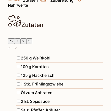
Zutaten
Zubereitung
Nährwerte
Zutaten
½
1
2
3
▢
250
g
Weißkohl
▢
100
g
Karotten
▢
125
g
Hackfleisch
▢
1
Stk.
Frühlingszwiebel
▢
Öl zum Anbraten
▢
2
EL
Sojasauce
▢
Salz, Pfeffer, Kräuter