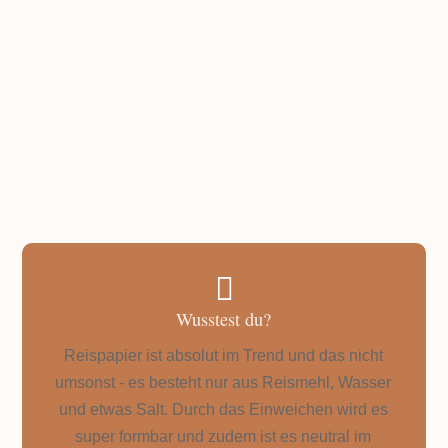
GESAMTZEIT
Unter 45 Minuten

Wusstest du?
Reispapier ist absolut im Trend und das nicht
umsonst - es besteht nur aus Reismehl, Wasser
und etwas Salt. Durch das Einweichen wird es
super formbar und zudem ist es neutral im