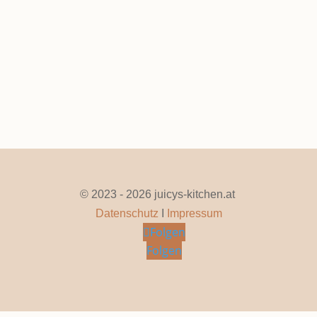
Seite 1 von 59
1
2
3
4
5
...
10
20
30
...
»
Letzte »
© 2023 - 2026 juicys-kitchen.at
Datenschutz
I
Impressum
Folgen
Folgen