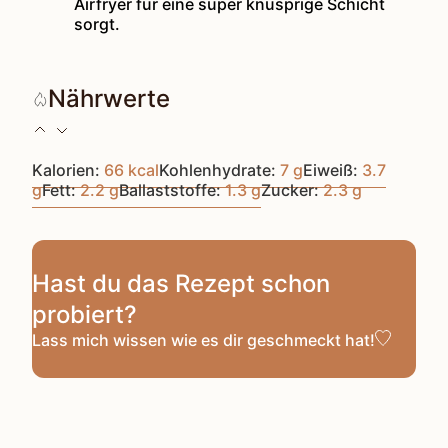
Airfryer für eine super knusprige Schicht
sorgt.
Nährwerte
Kalorien:
66
kcal
Kohlenhydrate:
7
g
Eiweiß:
3.7
g
Fett:
2.2
g
Ballaststoffe:
1.3
g
Zucker:
2.3
g
Hast du das Rezept schon
probiert?
Lass mich wissen
wie es dir geschmeckt hat!