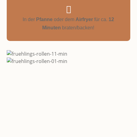

In der
Pfanne
oder dem
Airfryer
für ca.
12
Minuten
braten/backen!