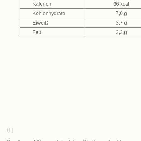
Kalorien
66 kcal
Kohlenhydrate
7,0 g
Eiweiß
3,7 g
Fett
2,2 g
01