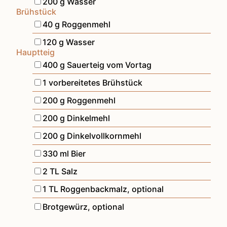
▢
200
g
Wasser
Brühstück
▢
40
g
Roggenmehl
▢
120
g
Wasser
Hauptteig
▢
400
g
Sauerteig vom Vortag
▢
1
vorbereitetes Brühstück
▢
200
g
Roggenmehl
▢
200
g
Dinkelmehl
▢
200
g
Dinkelvollkornmehl
▢
330
ml
Bier
▢
2
TL
Salz
▢
1
TL
Roggenbackmalz
,
optional
▢
Brotgewürz
,
optional