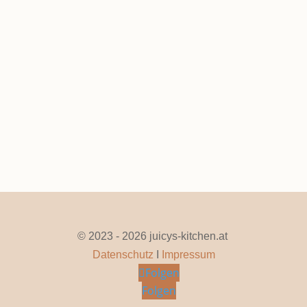
Sonnenblumenbrot Mit Sauerteig
Apr. 2, 2026
|
0 Kommentare
Seite 1 von 9
1
2
3
4
5
...
»
Letzte »
© 2023 - 2026 juicys-kitchen.at
Datenschutz
I
Impressum
Folgen
Folgen