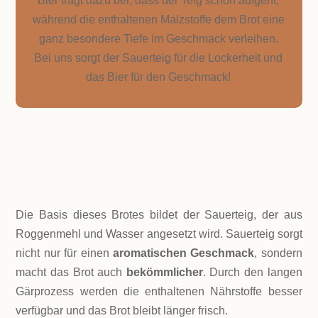
Bier trägt dazu bei, dass der Teig schön aufgeht,
während die enthaltenen Malzstoffe dem Brot eine
ganz besondere Tiefe im Geschmack verleihen.
Bei uns sorgt der Sauerteig für die Lockerheit und
das Bier für den Geschmack!
ZUTATEN!
Die Basis dieses Brotes bildet der Sauerteig, der aus
Roggenmehl und Wasser angesetzt wird. Sauerteig sorgt
nicht nur für einen
aromatischen Geschmack
, sondern
macht das Brot auch
bekömmlicher
. Durch den langen
Gärprozess werden die enthaltenen Nährstoffe besser
verfügbar und das Brot bleibt länger frisch.