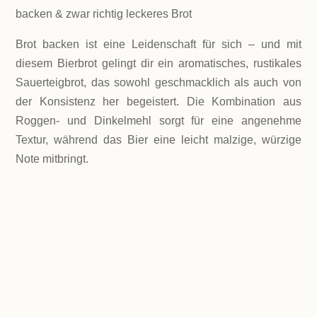
backen & zwar richtig leckeres Brot
Brot backen ist eine Leidenschaft für sich – und mit
diesem Bierbrot gelingt dir ein aromatisches, rustikales
Sauerteigbrot, das sowohl geschmacklich als auch von
der Konsistenz her begeistert. Die Kombination aus
Roggen- und Dinkelmehl sorgt für eine angenehme
Textur, während das Bier eine leicht malzige, würzige
Note mitbringt.
LEVEL
keine Angst haben - es ist weniger kompliziert
als du denkst!
PORTIONEN
1 Laib mit ca. 1,2 kg