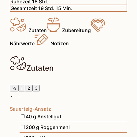
Stunden
Ruhezeit
18
Std.
Stunden
Minuten
Gesamtzeit
19
Std.
15
Min.
Zutaten
Zubereitung
Nährwerte
Notizen
Zutaten
½
1
2
3
Sauerteig-Ansatz
▢
40
g
Anstellgut
▢
200
g
Roggenmehl