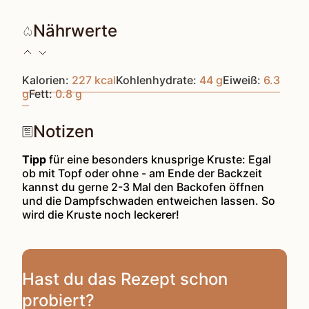
Nährwerte
Kalorien:
227
kcal
Kohlenhydrate:
44
g
Eiweiß:
6.3
g
Fett:
0.8
g
Notizen
Tipp
für eine besonders knusprige Kruste:
Egal
ob mit Topf oder ohne - am Ende der Backzeit
kannst du gerne 2-3 Mal den Backofen öffnen
und die Dampfschwaden entweichen lassen. So
wird die Kruste noch leckerer!
Hast du das Rezept schon
probiert?