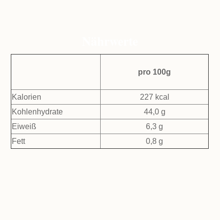
Nährwerte
pro 100g
Kalorien
227 kcal
Kohlenhydrate
44,0 g
Eiweiß
6,3 g
Fett
0,8 g