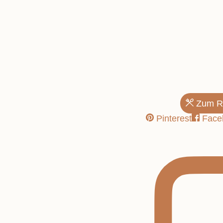
Antipasti!
Zum R
Pinterest
Face