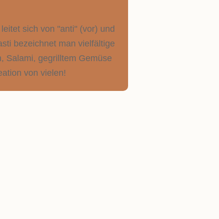
eitet sich von "anti" (vor) und
asti bezeichnet man vielfältige
n, Salami, gegrilltem Gemüse
eation von vielen!