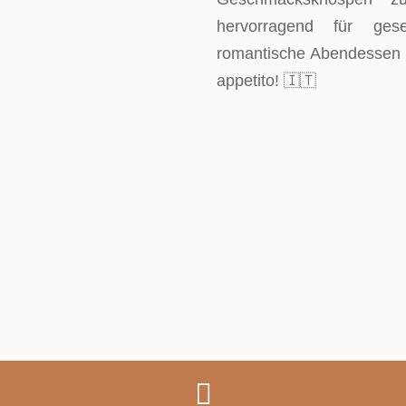
hervorragend für gese
romantische Abendessen 
appetito! 🇮🇹
LEVEL
Einfach
PORTIONEN
4 Portionen
GESAMTZEIT
ca. 30 Minuten
