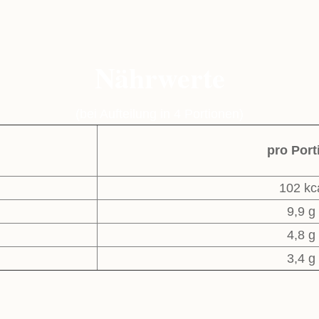
Nährwerte
(bei Aufteilung in 4 Portionen)
pro Port
102 kc
9,9 g
4,8 g
3,4 g