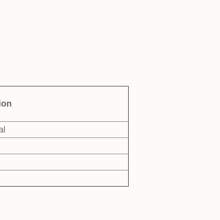
ion
al