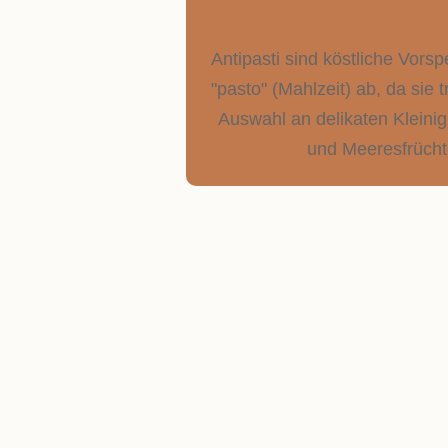
Antipasti sind köstliche Vorspe
"pasto" (Mahlzeit) ab, da sie 
Auswahl an delikaten Kleini
und Meeresfrüchte
ANTIPASTI