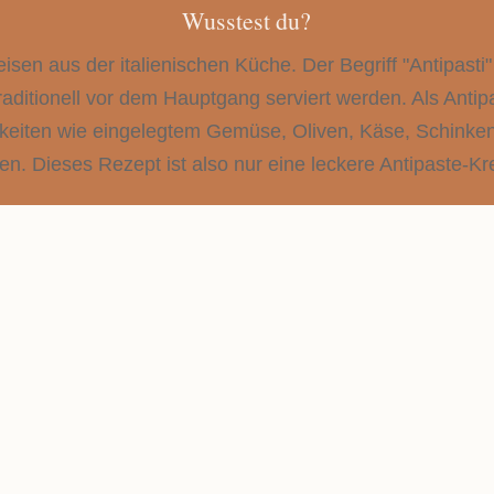
Wusstest du?
isen aus der italienischen Küche. Der Begriff "Antipasti" l
traditionell vor dem Hauptgang serviert werden. Als Antip
gkeiten wie eingelegtem Gemüse, Oliven, Käse, Schinke
n. Dieses Rezept ist also nur eine leckere Antipaste-Kr