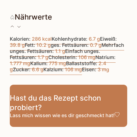
Nährwerte
Kalorien:
286
kcal
Kohlenhydrate:
6.7
g
Eiweiß:
39.8
g
Fett:
10.2
g
ges. Fettsäuren:
0.7
g
Mehrfach
unges. Fettsäuren:
1.1
g
Einfach unges.
Fettsäuren:
1.7
g
Cholesterin:
106
mg
Natrium:
1.777
mg
Kalium:
775
mg
Ballaststoffe:
2.4
g
Zucker:
6.6
g
Kalzium:
106
mg
Eisen:
3
mg
Hast du das Rezept schon
probiert?
Lass mich wissen
wie es dir geschmeckt hat!