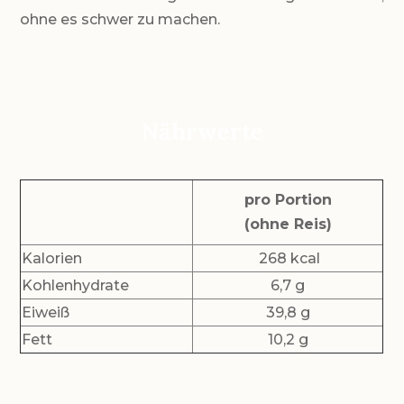
ohne es schwer zu machen.
Nährwerte
pro Portion
(ohne Reis)
Kalorien
268 kcal
Kohlenhydrate
6,7 g
Eiweiß
39,8 g
Fett
10,2 g