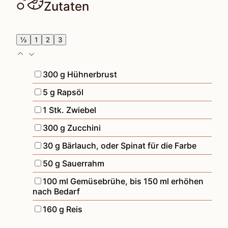
Zutaten
½
1
2
3
▢
300
g
Hühnerbrust
▢
5
g
Rapsöl
▢
1
Stk.
Zwiebel
▢
300
g
Zucchini
▢
30
g
Bärlauch
,
oder Spinat für die Farbe
▢
50
g
Sauerrahm
▢
100
ml
Gemüsebrühe
,
bis 150 ml erhöhen
nach Bedarf
▢
160
g
Reis