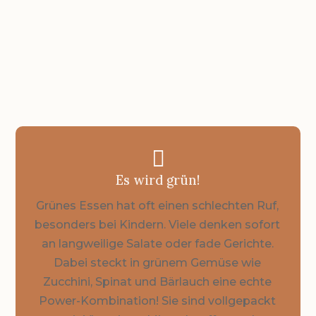
ca. 30 Minuten

Es wird grün!
Grünes Essen hat oft einen schlechten Ruf,
besonders bei Kindern. Viele denken sofort
an langweilige Salate oder fade Gerichte.
Dabei steckt in grünem Gemüse wie
Zucchini, Spinat und Bärlauch eine echte
Power-Kombination! Sie sind vollgepackt