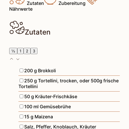
Zutaten
Zubereitung
Nährwerte
Zutaten
½
1
2
3
▢
200
g
Brokkoli
▢
250
g
Tortellini, trocken
,
oder 500g frische
Tortellini
▢
50
g
Kräuter-Frischkäse
▢
100
ml
Gemüsebrühe
▢
15
g
Maizena
▢
Salz, Pfeffer, Knoblauch, Kräuter