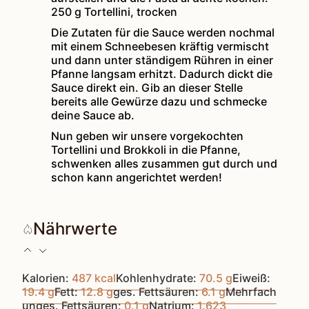
250 g Tortellini, trocken
Die Zutaten für die Sauce werden nochmal
mit einem Schneebesen kräftig vermischt
und dann unter ständigem Rühren in einer
Pfanne langsam erhitzt. Dadurch dickt die
Sauce direkt ein. Gib an dieser Stelle
bereits alle Gewürze dazu und schmecke
deine Sauce ab.
Nun geben wir unsere vorgekochten
Tortellini und Brokkoli in die Pfanne,
schwenken alles zusammen gut durch und
schon kann angerichtet werden!
Nährwerte
Kalorien:
487
kcal
Kohlenhydrate:
70.5
g
Eiweiß:
19.4
g
Fett:
12.8
g
ges. Fettsäuren:
6.1
g
Mehrfach
unges. Fettsäuren:
0.1
g
Natrium:
1.623